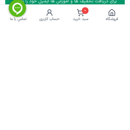
برای دریافت تخفیف ها و آموزش ها ایمیل خود را وارد
کنید.
0
فروشگاه
سبد خرید
حساب کاربری
تماس با ما
عضویت
نماد اعتماد الکترونیکی | پرداخت امن
کشاورزی‌آنلاین
خدمات مشتریان
درباره ما
حریم خصوصی
تماس با ما
رویه ارسال سفارش
راهنمای خرید
پاسخ به پرسش‌های متداول
قوانین سایت
آنچه کشاورز باید بداند
چرا کشاورزی آنلاین
وزارت جهاد کشاورزی
سازمان نظام مهندسی کشاورزی