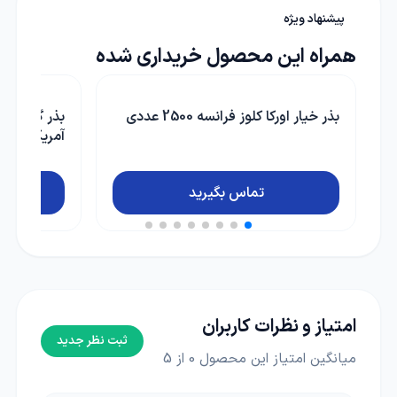
پیشنهاد ویژه
همراه این محصول خریداری شده
بذر گوجه فرنگی زودرس سن لورنزو
فندک کلاغ پ
آمریکا پربارترین رقم پاکت 5000 عددی
570,000 تومان
تماس بگیرید
امتیاز و نظرات کاربران
ثبت نظر جدید
میانگین امتیاز این محصول
0
از 5