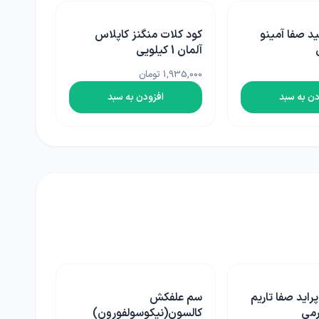
گنز کاپلاس
کود کلات کلسیم کا پلاس
اس آلمان 1 کیلویی
1,370,000 تومان
دن به سبد
افزودن به سبد
سم علفکش اتوبور اگروبست
وسولفورون)
ترکیه 250 سی سی