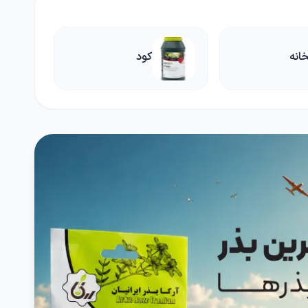
د
بذر