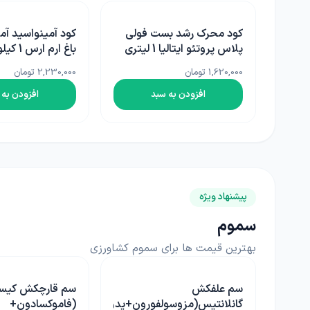
ولی
کود آمینواسید آمینو بمب
باغ ارم ارس 1 کیلویی
پلاس آلمان 1 لیتری
2,230,000 تومان
2,250,000 تومان
افزودن به سبد
افزودن به 
پیشنهاد ویژه
سموم
بهترین قیمت ها برای سموم کشاورزی
سم قارچکش کیسر پرو
سم علفکش پرتیلاک
ون+یدوسولفورون)
(فاموکسادون+
سم 500 سی سی