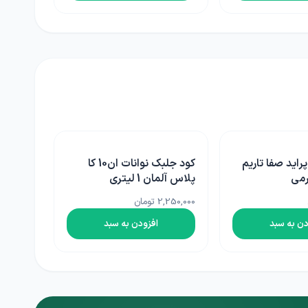
کود جلبک نوانات ان10 کا
سم علفکش
کالسون(نیکوسولفورون)
اگروبست ترکیه 1 لیتری
2,300,000 تومان
دن به سبد
افزودن به سبد