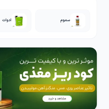
ادوات
بیولوژی