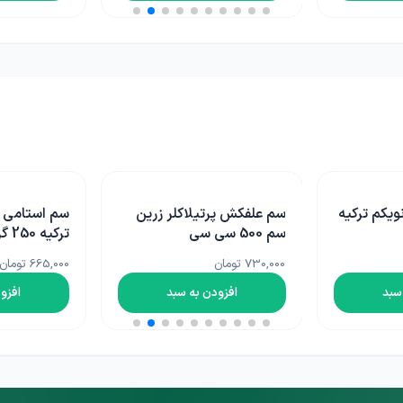
لر زرین
سم استامی پراید صفا تاریم
ترکیه 250 گرمی
پلاس آلمان 1 لیتری
665,000 تومان
2,250,000 تومان
سبد
افزودن به سبد
افزو