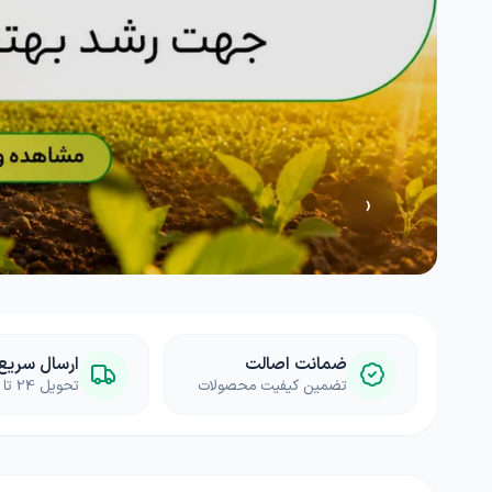
بامیه
آجیلی
لوبی
کود خانگی
لوازم مرتبط با کشاورزی
چمن
ضدعفونی کننده ها
گلدان و آبپاش
گیاهان علوفه ای
کود NPK
پیاز و غده
بذرمال
‹
گیاهان داروئی
بذر درخت
زراعی
ضمانت اصالت
ارسال سریع
تضمین کیفیت محصولات
تحویل 24 تا 72 ساعته