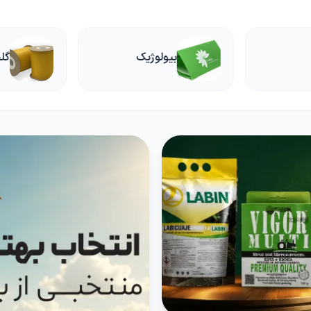
ک
گلخانه
کو