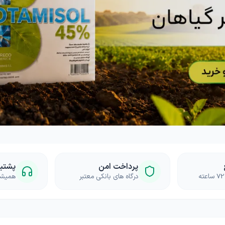
ا
چسب، محافظ، دورکننده ها
دستگاه و ماشین آلات
گل
گرانولی
گرین وال و روف گاردن
غلات
ریشه زا
بذر خانگی
غده و پیاز
دانه‌های روغنی
کلزا
پرداخت امن
پشتیبان
درگاه های بانکی معتبر
همیشه 