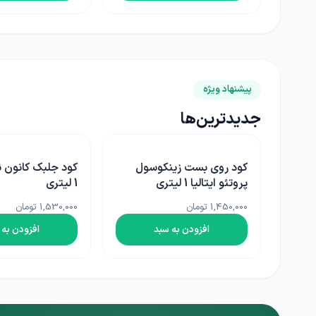
پیشنهاد ویژه
جدیدترین‌ها
ل
کود جلبک کانون نویکم ترکیه
سم علفکش پرتیلاک
1 لیتری
سم 500 سی سی
1,530,000 تومان
730,000 تومان
افزودن به سبد
افزودن به 