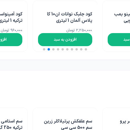
کود جلبک نوانات ان10 کا
کود آمینواسید صفا آمینو
کود کلات من
ترکیه 1 لیتری
آلمان 1 کیلویی
960,000 تومان
1,935,000 تومان
سبد
افزودن به سبد
افزو
لر زرین
سم استامی پراید صفا تاریم
سم علفکش
ترکیه 250 گرمی
کالسون(نیک