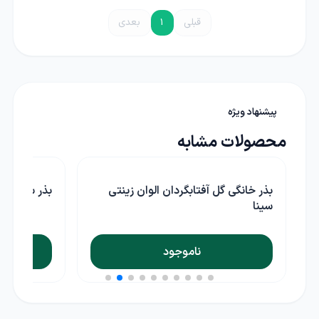
قبلی
1
بعدی
پیشنهاد ویژه
محصولات مشابه
ن الوان زینتی
بذر سبزی ریحان برگ پهن ترک آرزومان
د
ناموجود