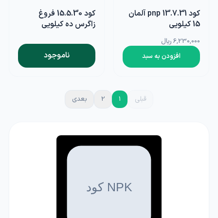
کود 13.7.31 pnp آلمان
کود 15.5.30 فروغ
15 کیلویی
زاگرس ده کیلویی
6,230,000 ریال
ناموجود
افزودن به سبد
قبلی
1
2
بعدی