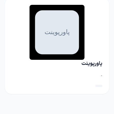
پاورپوینت
-