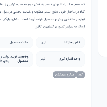
ا
کود معجزه گر با دارا بودن فسفر به شکل مایع به همراه ترکیبی از عناص
چسب، محافظ، دورکننده ها
دستگاه و ماشین آلات
گیاه در ساختار خود ، نتایج بسیار مطلوب و رضایت بخشی در میزان 
گل
تولید و ماندگاری و دوام محصول فراهم آورده است . مشاوره رایگان خ
گرانولی
گرین وال و روف گاردن
غلات
ارسال به سراسر کشور در کشاورزی آنلاین
ریشه زا
بذر خانگی
کشور سازنده
ایران
حالت محصول
غده و پیاز
وضعیت تولید
تولید و
دانه‌های روغنی
واحد اندازه گیری
لیتر
محصول
بندی دا
کلزا
کود
میکرو ریزمغذی