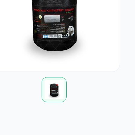
بامیه
آجیلی
لوبی
کود خانگی
لوازم مرتبط با کشاورزی
چمن
ضدعفونی کننده ها
گلدان و آبپاش
گیاهان علوفه ای
کود NPK
پیاز و غده
بذرمال
گیاهان داروئی
بذر درخت
زراعی