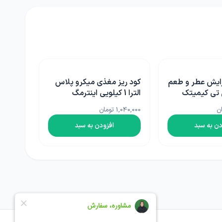
ی میکرو پلاس
کود محرک رشد بست فولی
یلویی اینترمگ
پلاس پروتئو ایتالیا 1 لیتری
1,620,000 تومان
دن به سبد
افزودن به سبد