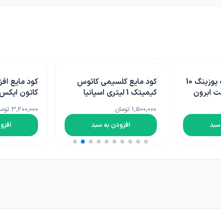
 کائوس
کود مایع افزایش عطر و طعم
کود ریز مغذ
کاتون ایکس تی کیمیتک
الترا 1 ک
اسپانیا یک لیتری
لهستان
3,200,000 تومان
1,040,000 تومان
سبد
افزودن به سبد
افزو