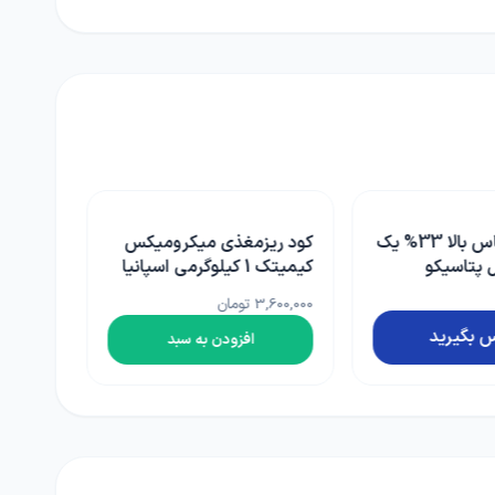
ی میکرومیکس
کود پتاسیم فسفیت (پتاسیم
پلاس) pnp آلمان 1 لیتری
1,990,000 تومان
دن به سبد
افزودن به سبد