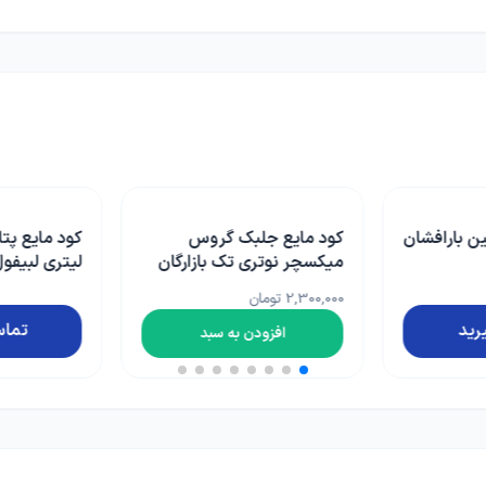
گروس
کود مایع پتاس بالا 33% یک
کود ریزمغذ
بازارگان
لیتری لبیفول پتاسیکو
کیمیتک 1 کیلوگرمی اسپانیا
3,600,000 تومان
تماس بگیرید
سبد
افزو