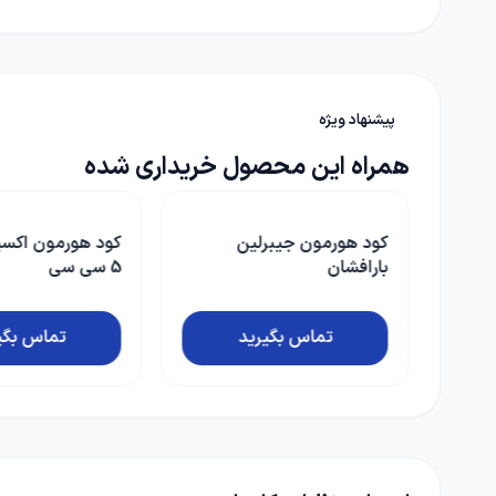
پیشنهاد ویژه
همراه این محصول خریداری شده
کود هورمون اکسین بارافشان
کود مایع جلبک 
5 سی سی
میکسچر نوتری تک 
کالا یک لیتری
2,300,000 تومان
تماس بگیرید
افزودن به 