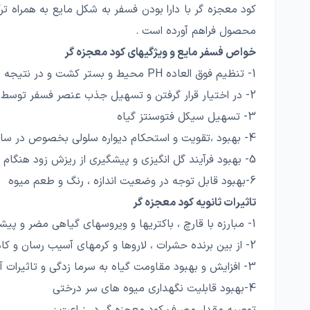
کود معجزه گر با دارا بودن فسفر به شکل مایع به همراه ت
محصول فراهم آورده است .
خواص فسفر مایع و ویژگیهای کود معجزه گر
1- تنظیم فوق العاده PH محیط و بستر کشت و در نتیجه بالا بردن راندمان جذب فسفر و سایر عناصر و مواد غذایی
2- در اختیار قرار گرفتن و تسهیل جذب عنصر فسفر توسط گیاه به عنوان دومین عنصر غذایی مورد نیاز گیاه از طریق توسعه ساختار ریشه
3- تسهیل سیکل فتوسنتز گیاه
4- بهبود ،تقویت و استحکام دیواره سلولی بخصوص در ساختار سلولهای ساقه
5- بهبود فرآیند گل انگیزی و پیشگیری از ریزش زود هنگام گل و میوه و افزایش شانس تبدیل گل به میوه
6-بهبود قابل توجه در وضعیت اندازه ، رنگ و طعم میوه
تاثیرات ثانویه کود معجزه گر
1- مبارزه با قارچ ، باکتریها و ویروسهای گیاهی مضر و پیشگیری از توسعه آن
2- از بین برنده حشرات ، لاروها و کرمهای آسیب رسان و کاهش شدید تراکم آنها در مزارع
3- افزایش و بهبود مقاومت گیاه به سرما زدگی و تاثیرات آن
4-بهبود قابلیت نگهداری میوه های سر درختی