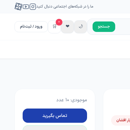
ما را در شبکه‌های اجتماعی دنبال کنید
0
🛒
❤
🌙
جستجو
ورود / ثبت‌نام
موجودی:
10
عدد
تماس بگیرید
ار افشان