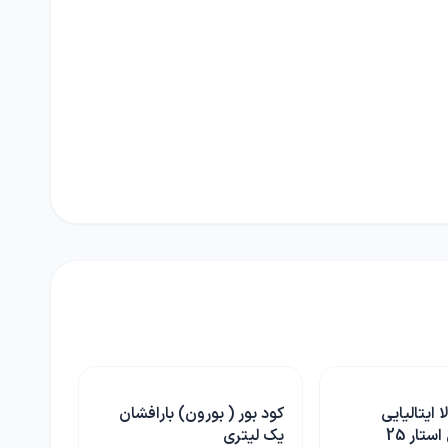
رون) بارافشان
کود هیومیک اسید هیومات
پتاسیم 7۰ درصد یک کیلویی