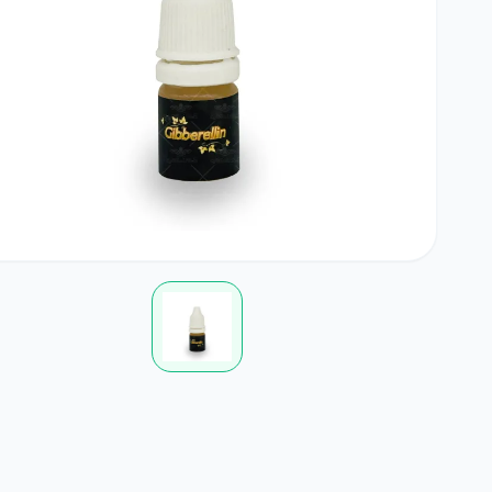
بامیه
آجیلی
لوبی
کود خانگی
لوازم مرتبط با کشاورزی
چمن
ضدعفونی کننده ها
گلدان و آبپاش
گیاهان علوفه ای
کود NPK
پیاز و غده
بذرمال
گیاهان داروئی
بذر درخت
زراعی