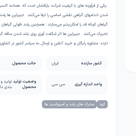
ا
یکی از فرآورده های با کیفیت شرکت بارافشان است که همانند اکسی
چسب، محافظ، دورکننده ها
دستگاه و ماشین آلات
شدن اندامهای گیاهی نقشی اساسی را ایفا می‌کنند . جیبرلین ها رش
گل
گیاهان کوتاه قد را امکان‌پذیر می‌سازند ؛ همچنین رشد طولی گیاهان 
گرانولی
گرین وال و روف گاردن
غلات
تحریک می‌کنند . جیبرلین ها اثر شگفت آوری روی بلند شدن ساقه گی
ریشه زا
دارند. مشاوره رایگان و خرید آنلاین و ارسال به سراسر کشور در کشاورز
بذر خانگی
غده و پیاز
کشور سازنده
ایران
حالت محصول
دانه‌های روغنی
وضعیت تولید
تولید و
کلزا
واحد اندازه گیری
سی سی
محصول
بندی دا
کود
محرک های رشد و آمینواسید ها