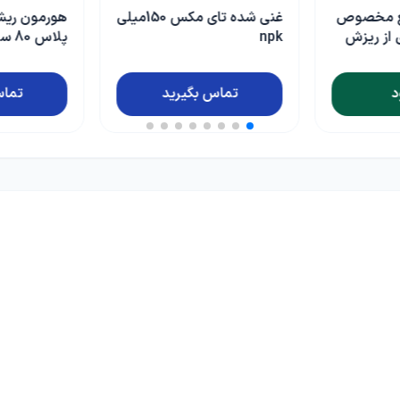
غنی شده تای مکس 150میلی
هورمون ریشه زایی کلون
پلاس 80 سی سی
کیمیا سبزاور
رید
تماس بگیرید
تماس