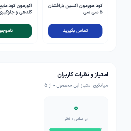
افشان
اکورمون کود مایع مخصوص
گلدهی و جلوگیری از ریزش
npk
گل و میوه اسپانیایی 1 لیتری
ناموجود
تماس بگی
امتیاز و نظرات کاربران
میانگین امتیاز این محصول
0
از 5
0
بر اساس
0
نظر
1