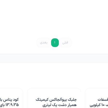
قبلی
1
بعدی
 کیمیتک
کود پتاس بالا ایتالیایی
کود بور ( بو
یتری
13.9.35 بای استار 25
یک لیتری