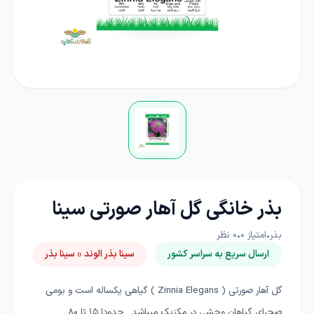
بذر خانگی گل آهار صورتی سینا
بذر
•
امتیاز
0
•
0
نظر
ارسال سریع به سراسر کشور
سینا بذر الوند » سینا بذر
گل آهار صورتی ( Zinnia Elegans ) گیاهی یکساله است و بومی
صحرای گیاهان وحشی در مکزیک میباشد . حدودا ۱۵ تا ۸۰