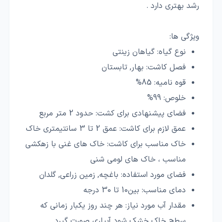
رشد بهتری دارد .
ویژگی ها:
نوع گیاه:
گیاهان زینتی
فصل کاشت:
بهار, تابستان
قوه نامیه:
85%
خلوص:
99%
فضای پیشنهادی برای کشت:
حدود 2 متر مربع
عمق لازم برای کاشت:
عمق 2 تا 3 سانتیمتری خاک
خاک مناسب برای کاشت:
خاک های غنی با زهکشی
مناسب ، خاک های لومی شنی
فضای مورد استفاده:
باغچه, زمین زراعی, گلدان
دمای مناسب:
بین10 تا 30 درجه
مقدار آب مورد نیاز:
هر چند روز یکبار زمانی که
سطح خاک خشک شود آبیاری صورت گیرد.