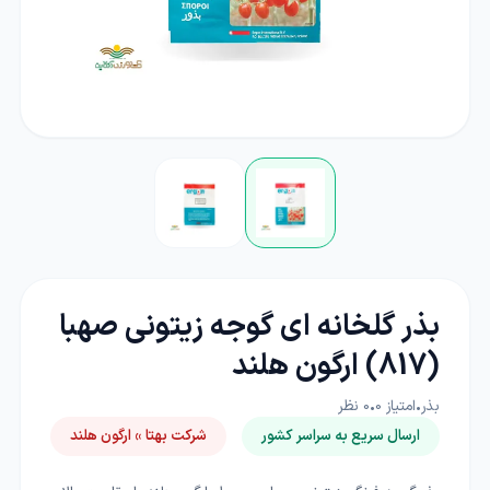
بذر گلخانه ای گوجه زیتونی صهبا
(817) ارگون هلند
بذر
•
امتیاز
0
•
0
نظر
ارسال سریع به سراسر کشور
شرکت بهتا » ارگون هلند