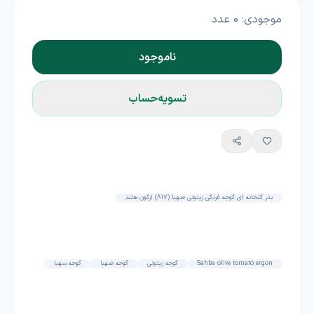
موجودی:
0
عدد
ناموجود
تسویه‌حساب
بذر گلخانه ای گوجه فرنگی زیتونی صهبا (817) ارگون هلند
Sahba olive tomato ergon
گوجه زیتونی
گوجه صهبا
گوجه سهبا