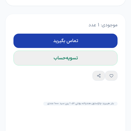
موجودی:
1
عدد
تماس بگیرید
تسویه‌حساب
بذر هیبرید چارلستون هندوانه بونتی اف 1 رین سید 1000 عددی