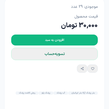
موجودی:
29
عدد
قیمت محصول
30,000 تومان
افزودن به سبد
تسویه‌حساب
بذر زرشک آرکا بذر ایرانیان
آب زرشک
زرشک پلو
روش کاشت زرشک