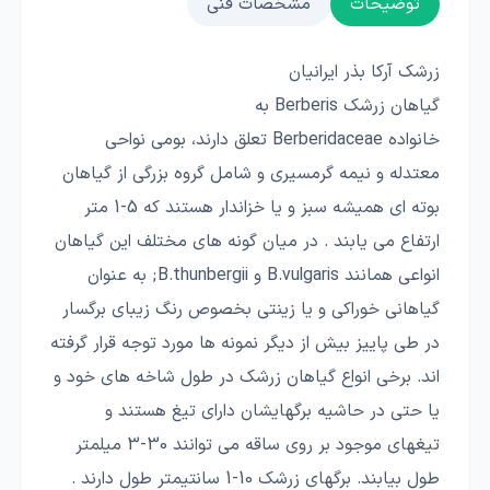
توضیحات
مشخصات فنی
زرشک آرکا بذر ایرانیان
گیاهان زرشک Berberis به
خانواده Berberidaceae تعلق دارند، بومی نواحی
معتدله و نیمه گرمسیری و شامل گروه بزرگی از گیاهان
بوته ای همیشه سبز و یا خزاندار هستند که 5-1 متر
ارتفاع می یابند . در میان گونه های مختلف این گیاهان
انواعی همانند B.vulgaris و B.thunbergii; به عنوان
گیاهانی خوراکی و یا زینتی بخصوص رنگ زیبای برگسار
در طی پاییز بیش از دیگر نمونه ها مورد توجه قرار گرفته
اند. برخی انواع گیاهان زرشک در طول شاخه های خود و
یا حتی در حاشیه برگهایشان دارای تیغ هستند و
تیغهای موجود بر روی ساقه می توانند 30-3 میلمتر
طول بیابند. برگهای زرشک 10-1 سانتیمتر طول دارند .