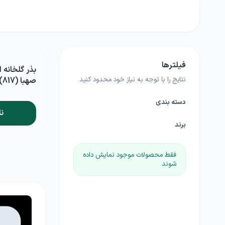
بامیه
آجیلی
لوبی
کود خانگی
لوازم مرتبط با کشاورزی
چمن
ضدعفونی کننده ها
گلدان و آبپاش
گیاهان علوفه ای
فیلترها
کود NPK
بذر گلخانه 
پیاز و غده
نتایج را با توجه به نیاز خود محدود کنید.
صهبا (817) ارگون هلند
بذرمال
گیاهان داروئی
دسته بندی
ن
بذر درخت
برند
فقط محصولات موجود نمایش داده
زراعی
شوند