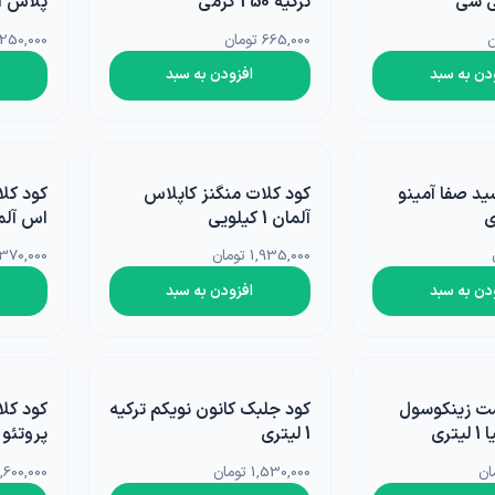
ترکیه 250 گرمی
پلاس آلمان
ا
665,000 تومان
2,250,000 تو
چسب، محافظ، دورکننده ها
دستگاه و ماشین آلات
گل
دن به سبد
افزودن به سبد
گرانولی
گرین وال و روف گاردن
غلات
ریشه زا
بذر خانگی
ید صفا آمینو
کود کلات منگنز کاپلاس
کود کل
غده و پیاز
آلمان 1 کیلویی
اس آلمان 1 
1,935,000 تومان
1,370,000 توم
دانه‌های روغنی
دن به سبد
افزودن به سبد
کلزا
ت زینکوسول
کود جلبک کانون نویکم ترکیه
کود کل
تری
1 لیتری
پروتئو ایتا
1,530,000 تومان
2,600,000 توم