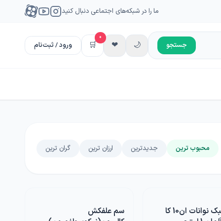
ما را در شبکه‌های اجتماعی دنبال کنید
0
🛒
❤
🌙
جستجو
ورود / ثبت‌نام
محبوب ترین
جدیدترین
ارزان ترین
گران ترین
کود جلبک نوانات ان10 کا
سم علفکش