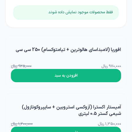
فقط محصولات موجود نمایش داده شوند
افوریا (لامبداسای هالوترین + تیامتوکسام) 250 سی سی
4
٪
970,000 ریال
925,000 ریال
افزودن به سبد
آمیستار اکسترا (آزوکسی استروبین + سایپروکونازول)
11
٪
شیمی گستر 0.5 لیتری
1,350,000 ریال
1,200,000 ریال