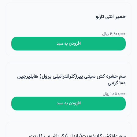
خمیر انتی تارلو
4,900,000 ریال
افزودن به سبد
سم حشره کش سیتی پیر(کلرانترانیلی پرول) هایلیرچین
100 گرمی
1,050,000 ریال
افزودن به سبد
سم علفکش گلایفوزیت(رانداپ) گیتاشیمی 1 لیتری