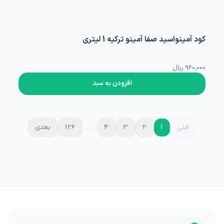
کود آمینواسید صفا آمینو ترکیه 1 لیتری
960,000 ریال
افزودن به سبد
قبلی
1
2
3
4
…
126
بعدی