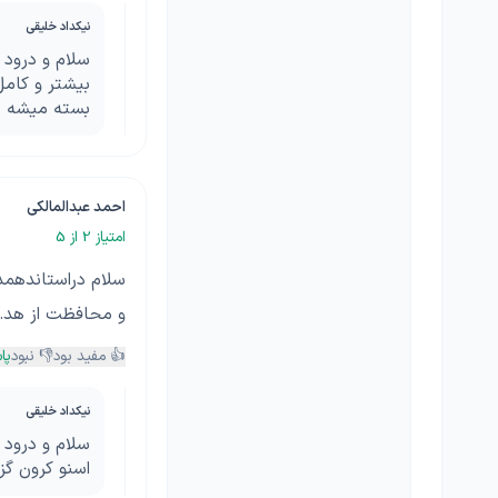
نیکداد خلیقی
سلام و درود 
بیشتر و کام
بسته میشه
احمد عبدالمالکی
امتیاز
2
از 5
سلام دراستاندهمد
و محافظت از هد.
👍 مفید بود
👎 نبود
پا
نیکداد خلیقی
سلام و درود 
اسنو کرون گز