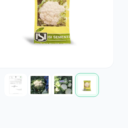
بامیه
آجیلی
لوبی
کود خانگی
لوازم مرتبط با کشاورزی
چمن
ضدعفونی کننده ها
گلدان و آبپاش
گیاهان علوفه ای
کود NPK
پیاز و غده
بذرمال
گیاهان داروئی
بذر درخت
زراعی