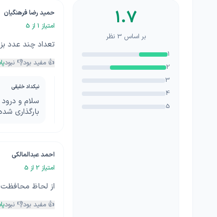
1.7
حمید رضا فرهنگیان
امتیاز
1
از 5
بر اساس
3
نظر
تعداد چند عدد ب
1
👍 مفید بود
👎 نبود
پا
2
3
نیکداد خلیقی
4
5
بارگذاری شده
احمد عبدالمالکی
امتیاز
2
از 5
از لحاظ محافظت 
👍 مفید بود
👎 نبود
پا