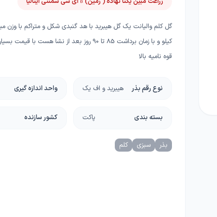
زراعت مبین یکتا نهاده ( زمین) » ای سی سمنتی ایتالیا
ا
چسب، محافظ، دورکننده ها
دستگاه و ماشین آلات
گل
گرانولی
گرین وال و روف گاردن
کیلو و با زمان برداشت 85 تا 90 روز بعد از نشا هست با قیم
غلات
قوه نامیه بالا
ریشه زا
بذر خانگی
نوع رقم بذر
هیبرید و اف یک
واحد اندازه گیری
غده و پیاز
دانه‌های روغنی
بسته بندی
پاکت
کشور سازنده
کلزا
بذر
سبزی
کلم