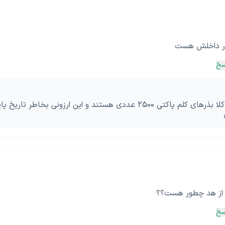
زر داخلش هست
سخ
سلام و درود کلا بذرهای کلم پاکتی 2500 عددی هستند و این ار
از هد چطور هست؟؟
سخ