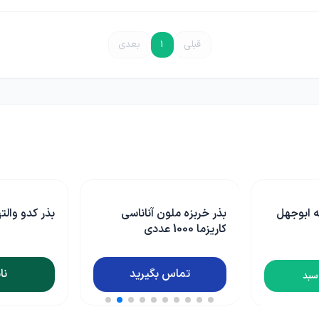
قبلی
1
بعدی
بذر خربزه ملون آناناسی
بذر کدو والتهام خانگ
کاریزما 1000 عددی
تماس بگیرید
ناموجود