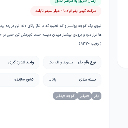
ارسال سریع به سراسر کشور
ا
شرکت گیتی بذر آپادانا » میلر سیدز تایلند
چسب، محافظ، دورکننده ها
دستگاه و ماشین آلات
گل
گرانولی
گرین وال و روف گاردن
تروی یک گوجه پولساز و کم نظیره که با تناژ
غلات
ها قرار داره و بزودی پیشتاز میدان میشه حتما تجربش کن حتی در 
ریشه زا
بذر خانگی
( رقیب 8320)
غده و پیاز
نوع رقم بذر
هیبرید و اف یک
واحد اندازه گیری
دانه‌های روغنی
کلزا
بسته بندی
پاکت
کشور سازنده
بذر
صیفی
گوجه فرنگی