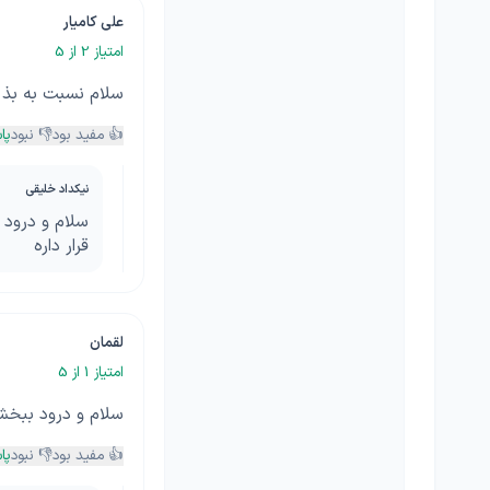
علی کامیار
امتیاز
2
از 5
سلام نسبت به بذ بی
👍 مفید بود
👎 نبود
پا
نیکداد خلیقی
قرار داره
لقمان
امتیاز
1
از 5
سلام و درود ببخش
👍 مفید بود
👎 نبود
پا