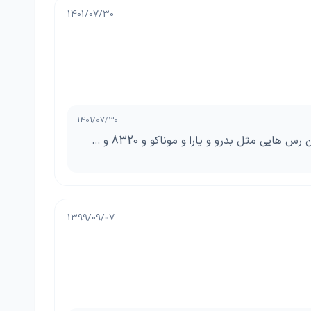
1401/07/30
1401/07/30
سلام و درود تروی یک رقم میان رس هست که 80 تا 90 روزه است و جزو دسته میان رس هایی مثل بدرو و یارا و موناکو و 8320 و ...
1399/09/07