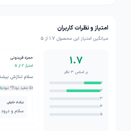
امتیاز و نظرات کاربران
میانگین امتیاز این محصول
1.7
از 5
1.7
حمزه فریدونی
امتیاز
2
از 5
بر اساس
3
نظر
سلام تناژش بیشتر از 8320 هست یا و از لحاظ تناژ بالاترین تناژ بر
1
👍 مفید بود
👎 نبود
پا
2
3
نیکداد خلیقی
4
سلام و درود تروی 
5