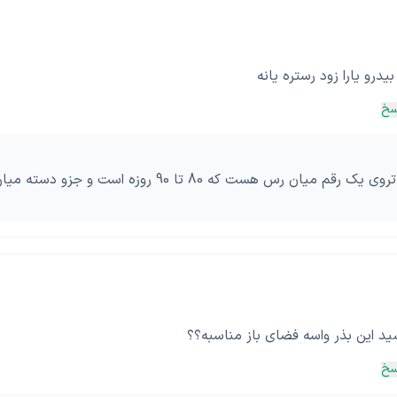
درو یارا زود رستره یانه
سخ
ید این بذر واسه فضای باز مناسبه؟؟
سخ