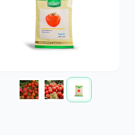
بامیه
آجیلی
لوبی
کود خانگی
لوازم مرتبط با کشاورزی
چمن
ضدعفونی کننده ها
گلدان و آبپاش
گیاهان علوفه ای
کود NPK
پیاز و غده
بذرمال
گیاهان داروئی
بذر درخت
زراعی