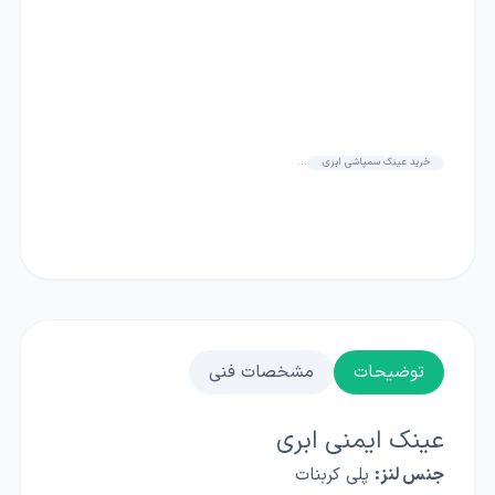
خرید عینک سمپاشی ابری
...
توضیحات
مشخصات فنی
عینک ایمنی ابری
جنس لنز:
پلی کربنات