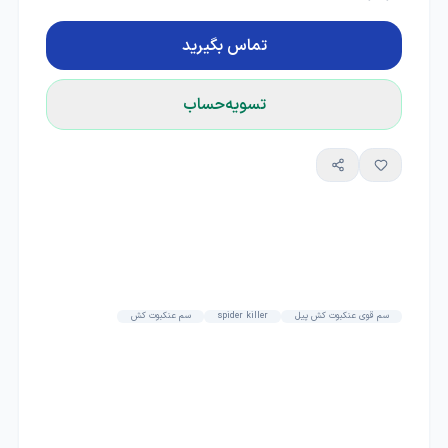
تماس بگیرید
تسویه‌حساب
سم قوی عنکبوت کش پیل
spider killer
سم عنکبوت کش