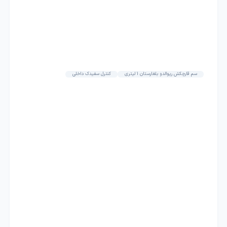
سم قارچکش ریوالدو بلغارستان 1 لیتری
کنترل سفیدک داخلی