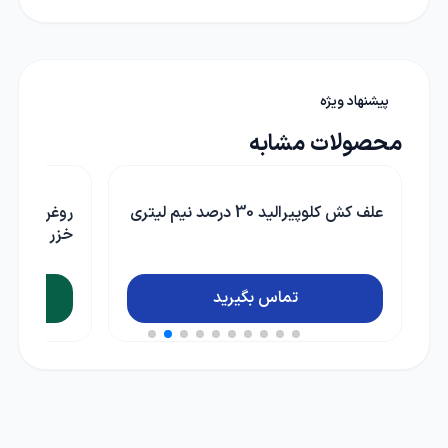
پیشنهاد ویژه
محصولات مشابه
روغن ولک امولسیون شونده بهار شیمی
سم حلزون 
خزر 5 لیتری
ناموجود