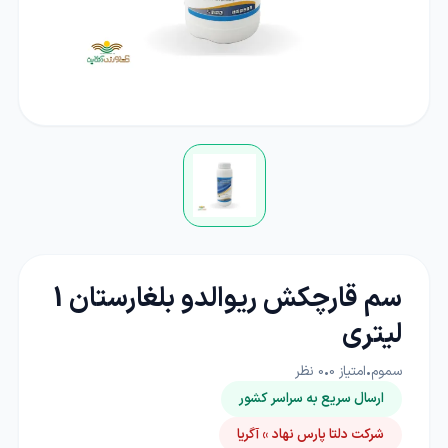
سم قارچکش ریوالدو بلغارستان 1
لیتری
سموم
•
امتیاز
0
•
0
نظر
ارسال سریع به سراسر کشور
شرکت دلتا پارس نهاد » آگریا