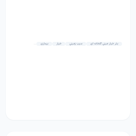
بذر خیار مینی گلخانه ای
سیب زمینی
خیار
بیماری
...