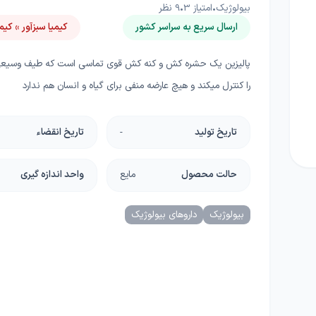
بیولوژیک
•
امتیاز
3
•
9
نظر
ا
ارسال سریع به سراسر کشور
کیمیا سبزآور » کیمی
چسب، محافظ، دورکننده ها
دستگاه و ماشین آلات
گل
گرانولی
گرین وال و روف گاردن
پالیزین یک حشره کش و کنه کش قوی تماسی است که طیف وسیعی
غلات
را کنترل میکند و هیچ عارضه منفی برای گیاه و انسان هم ندارد
ریشه زا
بذر خانگی
تاریخ تولید
-
تاریخ انقضاء
غده و پیاز
دانه‌های روغنی
حالت محصول
مایع
واحد اندازه گیری
کلزا
بیولوژیک
داروهای بیولوژیک