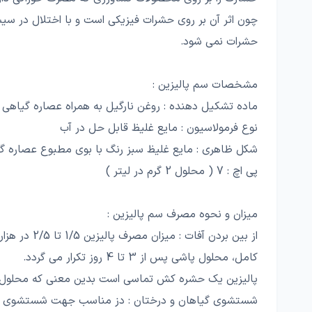
چون اثر آن بر روی حشرات فیزیکی است و با اختلال در س
حشرات نمی شود.
مشخصات سم پالیزین :
ماده تشکیل دهنده : روغن نارگیل به همراه عصاره گیاهی
نوع فرمولاسیون : مایع غلیظ قابل حل در آب
شکل ظاهری : مایع غلیظ سبز رنگ با بوی مطبوع عصاره گ
پی اچ : 7 ( محلول 2 گرم در لیتر )
میزان و نحوه مصرف سم پالیزین :
کامل، محلول پاشی پس از 3 تا 4 روز تکرار می گردد.
پالیزین یک حشره کش تماسی است بدین معنی که محلول باید
شستشوی گیاهان و درختان : دز مناسب جهت شستشوی 0/5 در هزار ( 50 سی سی به ازای هر 100 لیتر آب ) است.