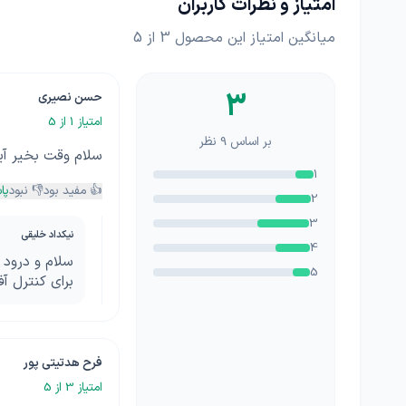
امتیاز و نظرات کاربران
میانگین امتیاز این محصول
3
از 5
3
حسن نصیری
امتیاز
1
از 5
بر اساس
9
نظر
سلام وقت بخیر آیا
1
👍 مفید بود
👎 نبود
پا
2
3
نیکداد خلیقی
4
سلام و درود
5
برای کنترل آ
فرح هدتیتی پور
امتیاز
3
از 5