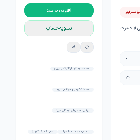
افزودن به سبد
ا سبزآور
تسویه‌حساب
 از حشرات
-
سم حشره کش ارگانیک پالیزین
لیتر
سم خانگی برای درختان میوه
بهترین سم برای درختان میوه
از بین بردن شته با سرکه
سم ارگانیک گلاویژ