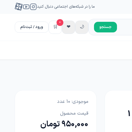
ما را در شبکه‌های اجتماعی دنبال کنید
0
🛒
❤
🌙
جستجو
ورود / ثبت‌نام
موجودی:
10
عدد
بیولوژیک حشرات باغات و گیاهان 1
قیمت محصول
950,000 تومان