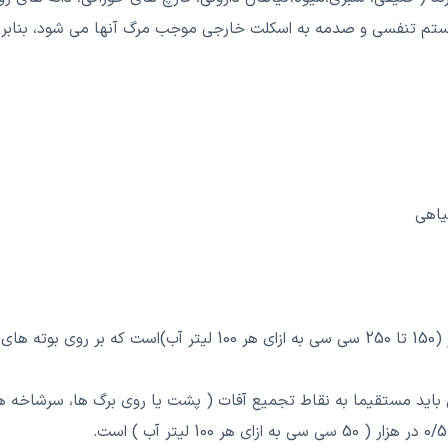
یستم تنفسی و صدمه به اسکلت خارجی موجب مرگ آنها می شود، بنابر 
یاهی
از بین بردن آفات : میزان مصرف پالیزین 1/5 تا 2/5 در هزار (150 تا 0
 مستقیما به نقاط تجمیع آفات ( پشت یا روی برگ ها، سرشاخه ها و..