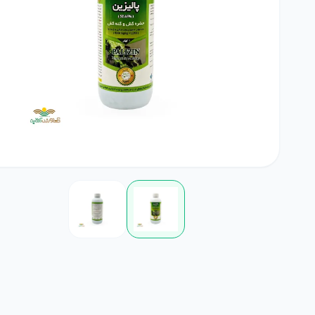
بامیه
آجیلی
لوبی
کود خانگی
لوازم مرتبط با کشاورزی
چمن
ضدعفونی کننده ها
گلدان و آبپاش
گیاهان علوفه ای
کود NPK
پیاز و غده
بذرمال
گیاهان داروئی
بذر درخت
زراعی