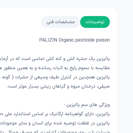
توضیحات
مشخصات فنی
PALIZIN Organic pesticide poison
پالیزین یک حشره کش و کنه کش تماسی است که در آزمایشا
مقایسه با سموم رایج به اثبات رسانده و به همین منظور 
پالیزین همچنین در کنترل طیف وسیعی از حشرات ( گونه ها
صیفی، درختان میوه و گیاهان زینتی بسیار موثر است.
ویژگی های سم پالیزین :
پالیزین، دارای گواهینامه ارگانیک بر اساس استاندارد ملی 11000و بر همین اساس مصرف آن در کشاورزی ارگانیک مجاز شناخته شده است.
پالیزین در غلظت توصیه شده برای انسان و سایر موجودات غ
خسارت زا بر روی محصولات کشاورزی که مصرف خوراکی دارند