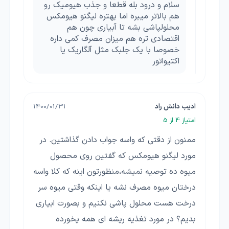
سلام و درود بله قطعا و جذب هیومیک رو
هم بالاتر میبره اما بهتره لیگنو هیومکس
محلولپاشی بشه تا آبیاری چون هم
اقتصادی تره هم میزان مصرف کمی داره
خصوصا با یک جلبک مثل آلگاریک یا
اکتیواتور
ادیب دانش راد
1400/01/31
امتیاز
4
از 5
ممنون از دقتی که واسه جواب دادن گذاشتین. در
مورد لیگنو هیومکس که گفتین روی محصول
میوه ده توصیه نمیشه،منظورتون اینه که کلا واسه
درختان میوه مصرف نشه یا اینکه وقتی میوه سر
درخت هست محلول پاشی نکنیم و بصورت ابیاری
بدیم؟ در مورد تغذیه ریشه ای همه یخورده