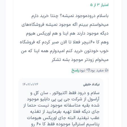
امتیاز
3
از 5
باسلام درودموجود نمیشه؟ چنتا خرید دارم
میخواستم ببینم اگه موجود نمیشه فروشگاه‌های
دیگه موجود دارند هم اینا و هم اوریکس هیوم
وهم کا ۶۰نیچر فعلا تا الان صبر کردم که فروشگاه
خوب خودتون خرید کنم امیدوارم همه اینا که من
میخوام زودتر موجود بشه تشکر
👍 مفید بود
👎 نبود
پاسخ
نیکداد خلیقی
1402/01/26
سلام و درود فقط اکتیواتور ، سان کل و
آراسول از شرکت جی پی پی دابلیو موجود
شده بقیه متاسفانه موجود نیست حتما از
جای دیگه فعلا تهیه بفرمایید از تغذيه
عقب نیفتید البته جای اوریکس هیومات
پتاسیم استرالیا موجوده فقط کا ۶۰ رو