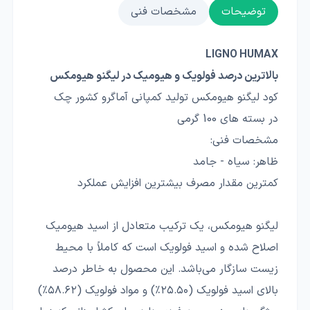
توضیحات
مشخصات فنی
LIGNO HUMAX
بالاترین درصد فولویک و هیومیک در لیگنو هیومکس
کود لیگنو هیومکس تولید کمپانی آماگرو کشور چک
در بسته های 100 گرمی
مشخصات فنی:
ظاهر: سیاه - جامد
کمترین مقدار مصرف بیشترین افزایش عملکرد
لیگنو هیومکس، یک ترکیب متعادل از اسید هیومیک
اصلاح شده و اسید فولویک است که کاملاً با محیط
زیست سازگار می‌باشد. این محصول به خاطر درصد
بالای اسید فولویک (۲۵.۵۰٪) و مواد فولویک (۵۸.۶۲٪)