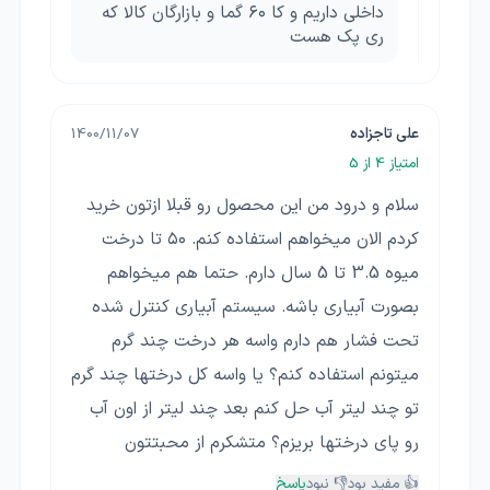
داخلی داریم و کا ۶۰ گما و بازارگان کالا که
ری پک هست
علی تاجزاده
1400/11/07
امتیاز
4
از 5
سلام و درود من این محصول رو قبلا ازتون خرید
کردم الان میخواهم استفاده کنم. ۵۰ تا درخت
میوه 3.5 تا 5 سال دارم. حتما هم میخواهم
بصورت آبیاری باشه. سیستم آبیاری کنترل شده
تحت فشار هم دارم واسه هر درخت چند گرم
میتونم استفاده کنم؟ یا واسه کل درختها چند گرم
تو چند لیتر آب حل کنم بعد چند لیتر از اون آب
رو پای درختها بریزم؟ متشکرم از محبتتون
👍 مفید بود
👎 نبود
پاسخ