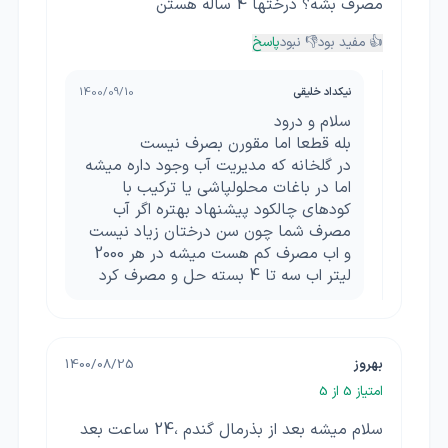
مصرف بشه؟ درختها 4 ساله هستن
👍 مفید بود
👎 نبود
پاسخ
نیکداد خلیقی
1400/09/10
سلام و درود
بله قطعا اما مقورن بصرف نیست
در گلخانه که مدیریت آب وجود داره میشه
اما در باغات محلولپاشی یا ترکیب با
کودهای چالکود پیشنهاد بهتره اگر آب
مصرف شما چون سن درختان زیاد نیست
و اب مصرف کم هست میشه در هر 2000
لیتر اب سه تا 4 بسته حل و مصرف کرد
بهروز
1400/08/25
امتیاز
5
از 5
سلام میشه بعد از بذرمال گندم ،24 ساعت بعد