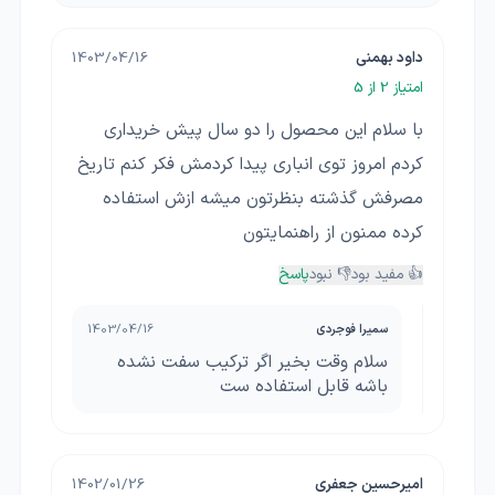
داود بهمنی
1403/04/16
امتیاز
2
از 5
با سلام این محصول را دو سال پیش خریداری
کردم امروز توی انباری پیدا کردمش فکر کنم تاریخ
مصرفش گذشته بنظرتون میشه ازش استفاده
کرده ممنون از راهنمایتون
👍 مفید بود
👎 نبود
پاسخ
سمیرا فوجردی
1403/04/16
سلام وقت بخیر اگر ترکیب سفت نشده
باشه قابل استفاده ست
امیرحسین جعفری
1402/01/26