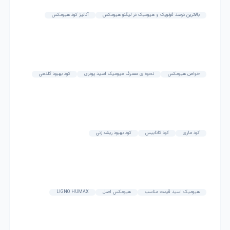
بالاترین درصد فولویک و هیومیک در لیگنو هیومکس
آنالیز کود هیومکس
خواص هیومکس
نحوه ی مصرف هیومیک اسید پودری
کود بهبود گلدهی
کود ماری
کود کانابیس
کود بهبود ریشه زنی
هیومیک اسید قیمت مناسب
هیومکس اصل
LIGNO HUMAX