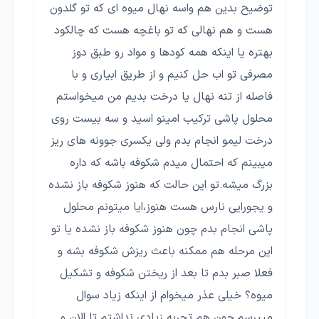
توضیح بدین هم واسه نهال میوه ای که تو گلدون
هست و هم نهالی که تو باغچه هست که چالکود
بهتره یا اینکه همه کودها و مواد رو طبق دوز
مصرفی تو اب حل کنیم و از طریق ابیاری و با
فاصله از تنه نهال یا درخت بدیم من میخواستم
محلول پاشی ترکیب امینو اسید و سه بیست روی
درخت لیمو انجام بدم ولی یکسری جوونه های ریز
میبینم که احتمال میدم شکوفه باشه که داره
بزرگ میشه.تو این حالت که هنوز شکوفه باز نشده
و یجورایی نارس هست هنوز،ایا میتونم محلول
پاشی انجام بدم چون هنوز شکوفه باز نشده یا تو
این مرحله هم ممکنه باعث ریزش شکوفه بشه و
فعلا صبر بدم تا بعد از ریختن شکوفه و تشکیل
میوه؟ خیلی عذر میخوام از اینکه زیاد سوال
میپرسم.چون هم تجربه زیادی نداشتم تا الان و