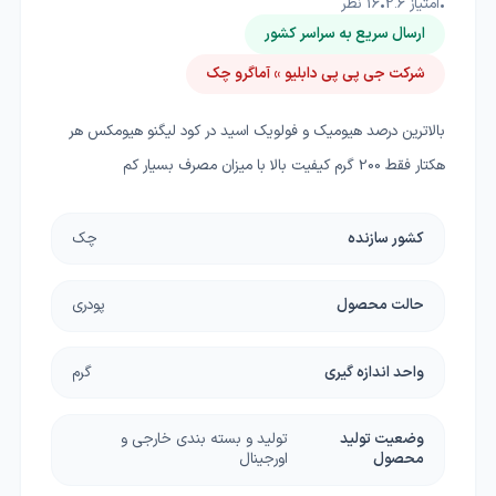
•
امتیاز
2.6
•
16
نظر
ارسال سریع به سراسر کشور
شرکت جی پی پی دابلیو » آماگرو چک
بالاترین درصد هیومیک و فولویک اسید در کود لیگنو هیومکس هر
هکتار فقط 200 گرم کیفیت بالا با میزان مصرف بسیار کم
کشور سازنده
چک
حالت محصول
پودری
واحد اندازه گیری
گرم
وضعیت تولید
تولید و بسته بندی خارجی و
محصول
اورجینال