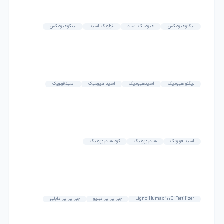
لیگنوهیومکس
هیومیک اسید
فولویک اسید
لینگوهیومکس
لیگنو هیومیک
اسیدهیومیک
اسید هیومیک
اسیدفولویک
اسید فولویک
هیدروپونیک
کود هیدروپونیک
Ligno Humax 100G Fertilizer
جی پی پی دبلیو
جی پی پی دابلیو