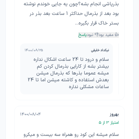
بذرپاشی انجام بشه؟چون یه جایی خوندم نوشته
بود بعد از بذرمال حداکثر 1 ساعت بعد بذر در
بستر خاک قرار بگیره...
👍 مفید بود
👎 نبود
پاسخ
نیکداد خلیقی
1400/08/25
سلام و درود تا 24 ساعت اشکال نداره
بیشتر بشه از کارایی بذرمال کردن کم
میشه عموما بذرها که بذرمال میشن
بعدش استفاده و کاشته میشن اما تا 24
ساعات مشکلی نداره
بهروز
1400/08/04
امتیاز
3
از 5
سلام میشه این کود رو همراه سه بیست و میکرو