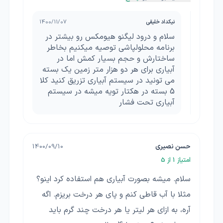
نیکداد خلیقی
1400/11/07
سلام و درود لیگنو هیومکس رو بیشتر در
برنامه محلولپاشی توصیه میکنیم بخاطر
ساختارش و حجم بسیار کمش اما در
آبیاری برای هر دو هزار متر زمین یک بسته
می تونید در سیستم آبیاری تزریق کنید کلا
5 بسته در هکتار تویه میشه در سیستم
آبیاری تحت فشار
حسن نصیری
1400/09/10
امتیاز
1
از 5
سلام. میشه بصورت آبیاری هم استفاده کرد اینو؟
مثلا با آب قاطی کنم و پای هر درخت بریزم. اگه
آره، به ازای هر لیتر یا هر درخت چند گرم باید