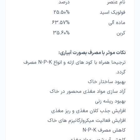
نام عنصر
درصد
فولویک اسید
25.50%
ماده آلی
63.57%
کربن
35.60%
نکات موثر با مصرف بصورت آبیاری:
ترجیحا همراه با کود های ازته و انواع N-P-K مصرف
گردد.
بهبود ساختار خاک
آزاد سازی مواد مغذی محصور در خاک
بهبود ریشه زنی
افزایش جذب کلان مغذی و ریز مغذی
افزایش فعالیت میکروارگانیزم های خاک
کاهش مصرف N-P-K