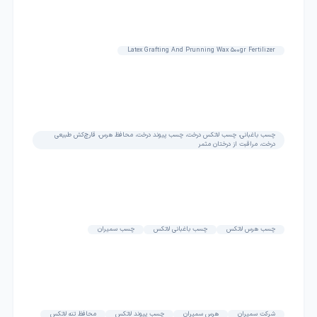
Latex Grafting And Prunning Wax 500gr Fertilizer
چسب باغبانی، چسب لاتکس درخت، چسب پیوند درخت، محافظ هرس، قارچ‌کش طبیعی
درخت، مراقبت از درختان مثمر
چسب هرس لاتکس
چسب باغبانی لاتکس
چسب سمیران
شرکت سمیران
هرس سمیران
چسب پیوند لاتکس
محافظ تنه لاتکس