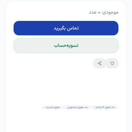
موجودی:
0
عدد
تماس بگیرید
تسویه‌حساب
بذر هویج الدورادو
بذر هویج ویلمورین
هویج هیبرید