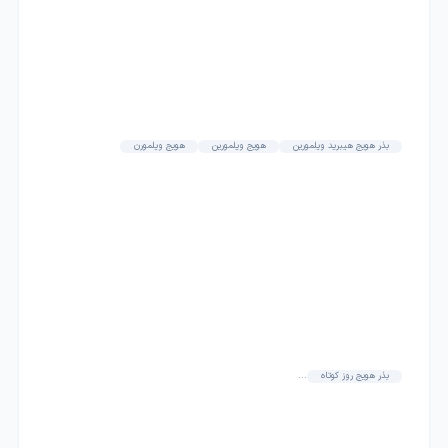
بذر هویج هیبرید ویلمورین
هویج ویلمورین
هویج ویلمورن
بذر هویج روز کوتاه
...