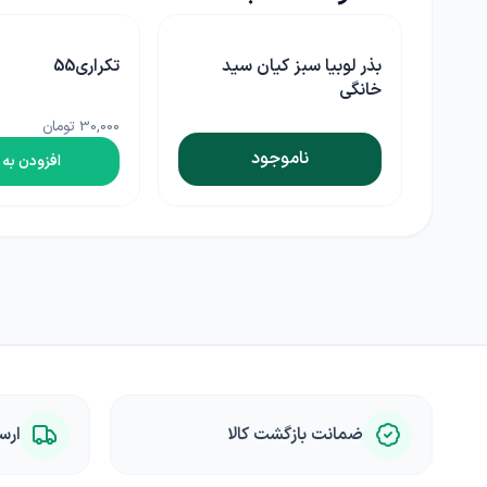
رگل
بذر لوبیا سبز کیان سید
تکراری55
خانگی
30,000 تومان
ناموجود
افزودن به 
ضمانت بازگشت کالا
ارس