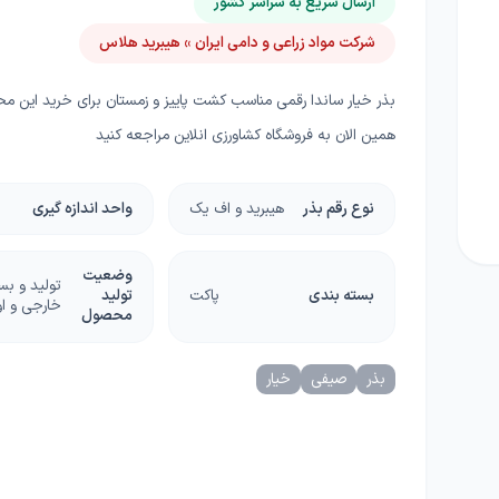
ارسال سریع به سراسر کشور
ا
شرکت مواد زراعی و دامی ایران » هیبرید هلاس
چسب، محافظ، دورکننده ها
دستگاه و ماشین آلات
گل
گرانولی
گرین وال و روف گاردن
بذر خیار ساندا رقمی مناسب کشت پاییز و زمستان برای خرید این 
غلات
همین الان به فروشگاه کشاورزی انلاین مراجعه کنید
ریشه زا
بذر خانگی
نوع رقم بذر
هیبرید و اف یک
واحد اندازه گیری
غده و پیاز
دانه‌های روغنی
وضعیت
تولید و بس
بسته بندی
پاکت
تولید
کلزا
خارجی و او
محصول
بذر
صیفی
خیار