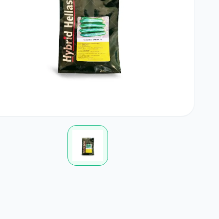
بامیه
آجیلی
لوبی
کود خانگی
لوازم مرتبط با کشاورزی
چمن
ضدعفونی کننده ها
گلدان و آبپاش
گیاهان علوفه ای
کود NPK
پیاز و غده
بذرمال
گیاهان داروئی
بذر درخت
زراعی