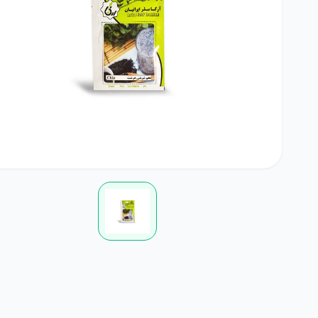
بامیه
آجیلی
لوبی
کود خانگی
لوازم مرتبط با کشاورزی
چمن
ضدعفونی کننده ها
گلدان و آبپاش
گیاهان علوفه ای
کود NPK
پیاز و غده
بذرمال
گیاهان داروئی
بذر درخت
زراعی