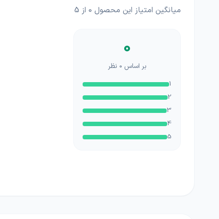
میانگین امتیاز این محصول
0
از 5
0
بر اساس
0
نظر
1
2
3
4
5