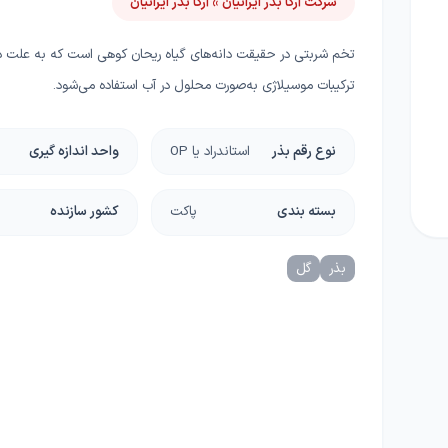
شرکت آرکا بذر ایرانیان » آرکا بذر ایرانیان
ا
چسب، محافظ، دورکننده ها
دستگاه و ماشین آلات
تخم شربتی در حقیقت دانه‌های گیاه ریحان کوهی است که به علت 
گل
گرانولی
گرین وال و روف گاردن
ترکیبات موسیلاژی به‌صورت محلول در آب استفاده می‌شود.
غلات
ریشه زا
بذر خانگی
نوع رقم بذر
استاندراد یا OP
واحد اندازه گیری
غده و پیاز
بسته بندی
پاکت
کشور سازنده
دانه‌های روغنی
بذر
گل
کلزا