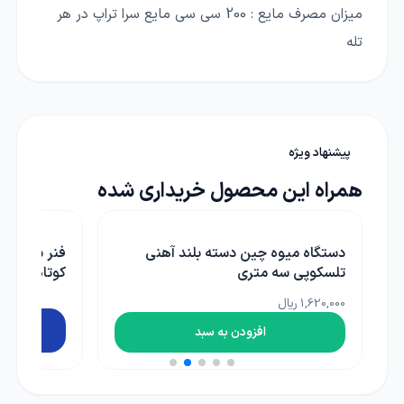
میزان مصرف مایع : 200 سی سی مایع سرا تراپ در هر
تله
پیشنهاد ویژه
همراه این محصول خریداری شده
فنر ساده قیچی باغبانی و هرس مشکی
تله قیفی به
کوتاه
برای شکار 
230,000 ریال
تماس بگیرید