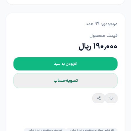
موجودی:
99
عدد
قیمت محصول
190,000 ریال
افزودن به سبد
تسویه‌حساب
تله مگس سراتراپ مخصوص انواع مگس
تله مگس مخصوص انواع مگس