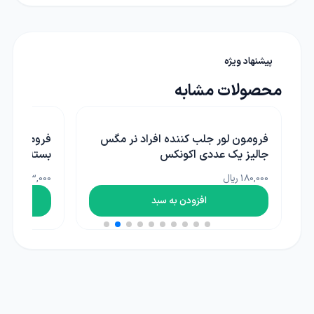
پیشنهاد ویژه
محصولات مشابه
فرومون کرم خراط سانتاموس كانادايي
رول زرد 30 سانتی رها اندیش کاوان
بسته ٥عددي شرکت پارسیان
1,143,000 ریال
5,250,000 ریال
افزودن به سبد