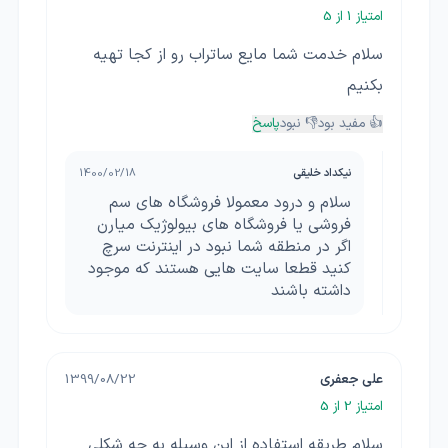
امتیاز
1
از 5
سلام خدمت شما مایع ساتراب رو از کجا تهیه
بکنیم
👍 مفید بود
👎 نبود
پاسخ
نیکداد خلیقی
1400/02/18
سلام و درود معمولا فروشگاه های سم
فروشی یا فروشگاه های بیولوژیک میارن
اگر در منطقه شما نبود در اینترنت سرچ
کنید قطعا سایت هایی هستند که موجود
داشته باشند
علی جعفری
1399/08/22
امتیاز
2
از 5
سلام طریقه استفاده از این وسیله به چه شکلی