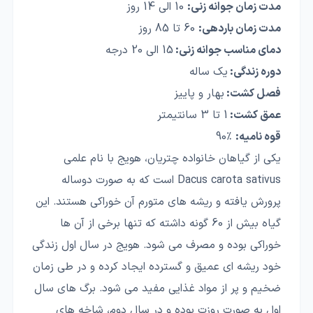
مدت زمان جوانه زنی:
10 الی 14 روز
مدت زمان باردهی:
60 تا 85 روز
دمای مناسب جوانه زنی:
15 الی 20 درجه
دوره زندگی:
یک ساله
فصل کشت:
بهار و پاییز
عمق کشت:
1 تا 3 سانتیمتر
قوه نامیه:
٪90
یکی از گیاهان خانواده چتریان، هویج با نام علمی
Dacus carota sativus است که به صورت دوساله
پرورش یافته و ریشه های متورم آن خوراکی هستند. این
گیاه بیش از 60 گونه داشته که تنها برخی از آن ها
خوراکی بوده و مصرف می شود. هویج در سال اول زندگی
خود ریشه ای عمیق و گسترده ایجاد کرده و در طی زمان
ضخیم و پر از مواد غذایی مفید می شود. برگ های سال
اول به صورت روزت بوده و در سال دوم، شاخه های