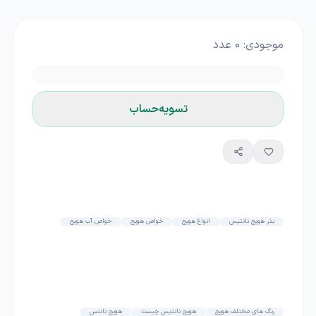
موجودی:
0
عدد
تسویه‌حساب
بذر هویج نانتیس
انواع هویج
خواص هویج
خواص آب هویج
رنگ های مختلف هویج
هویج نانتیس چیست
هویج نانتس