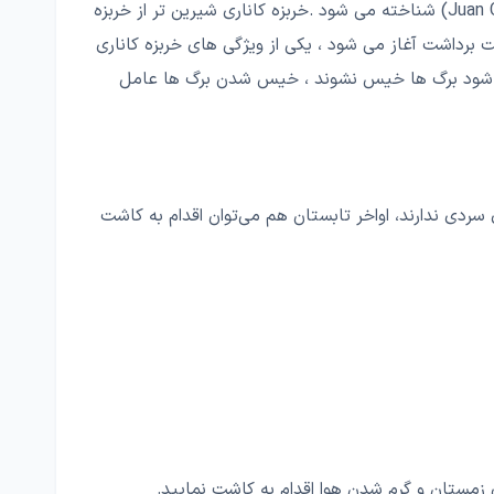
یا خربزه قناری که به دلیل رنگ زرد میوه ، قناری نام گرفته است و به جزایر قناری ارتباطی ندارد و اغلب با نام جون کاناری (Juan Canaria) شناخته می شود .خربزه کاناری شیرین تر از خربزه
ند گلابی ولی نرم تر از آن است . خربزه کاناری نسبتاً میان رس بوده و بعد از ۹۰ تا ۱۰۰ روز از کاشت برداشت آغاز می شود ، یکی از ویژگی های خربزه کاناری
عی شود برگ ها خیس نشوند ، خیس شدن برگ ها عامل
ردی ندارند، اواخر تابستان هم می‌توان اقدام به کاشت