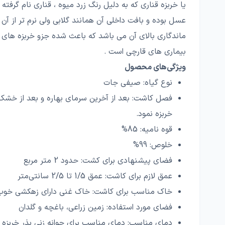
ماندگاری بالای آن می باشد که باعث شده جزو خربزه ها
بیماری های قارچی است .
ویژگی‌های محصول
نوع گیاه:
صیفی جات
فصل کاشت:
بعد از آخرین سرمای بهاره و بعد از خشک
خربزه نمود.
قوه نامیه:
85%
خلوص:
99%
فضای پیشنهادی برای کشت:
حدود 2 متر مربع
عمق لازم برای کاشت:
عمق 1/5 تا 2/5 سانتی‌متر
خاک مناسب برای کاشت:
خاک غنی دارای زهکشی خوب
فضای مورد استفاده:
زمین زراعی، باغچه و گلدان
دمای مناسب:
دمای مناسب برای جوانه زنی بذر خربزه کاناری ۲۵ تا ۲۸ درجه سانتی گراد می باشد، درنتیجه بعد از رفع سرمای زمستان و گرم شدن هوا