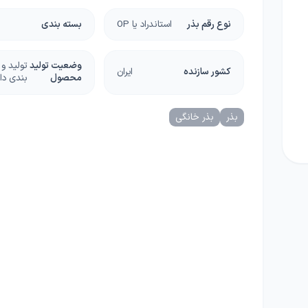
ا
نوع رقم بذر
استاندراد یا OP
بسته بندی
چسب، محافظ، دورکننده ها
دستگاه و ماشین آلات
گل
گرانولی
گرین وال و روف گاردن
وضعیت تولید
تولید و
غلات
کشور سازنده
ایران
محصول
بندی دا
ریشه زا
بذر خانگی
بذر
بذر خانگی
غده و پیاز
دانه‌های روغنی
کلزا