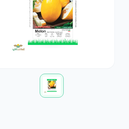
بامیه
آجیلی
لوبی
کود خانگی
لوازم مرتبط با کشاورزی
چمن
ضدعفونی کننده ها
گلدان و آبپاش
گیاهان علوفه ای
کود NPK
پیاز و غده
بذرمال
گیاهان داروئی
بذر درخت
زراعی