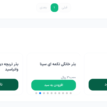
قبلی
1
بعدی
بذر خانگی تکمه ای سینا
بذر تربچه د
وانیاسید
30,000 ریال
د
نا
افزودن به سبد