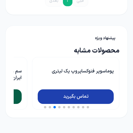
قبلی
1
بعدی
پیشنهاد ویژه
محصولات مشابه
سم علف کش ترفلان تری فلورالین سم
تریپل 
ایران 1 لیتری
ناموجود