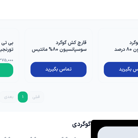
ا
چسب، محافظ، دورکننده ها
دستگاه و ماشین آلات
گل
گرانولی
گرین وال و روف گاردن
غلات
ریشه زا
گرد
قارچ کش گوگرد
بی تی 
بذر خانگی
سوسپانسیون 80 درصد
سوسپانسیون 80% مانتیس
تورنجینسی
1 لیتری بهاران
غده و پیاز
375,000 ریا
س بگیرید
تماس بگیرید
دانه‌های روغنی
کلزا
قبلی
1
بعدی
گوگردی