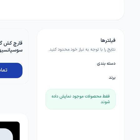
بامیه
آجیلی
لوبی
کود خانگی
لوازم مرتبط با کشاورزی
چمن
ضدعفونی کننده ها
گلدان و آبپاش
گیاهان علوفه ای
فیلترها
کود NPK
قارچ کش گو
پیاز و غده
نتایج را با توجه به نیاز خود محدود کنید.
بذرمال
مانتیس 5 لیتری بهاران
گیاهان داروئی
دسته بندی
تما
بذر درخت
برند
فقط محصولات موجود نمایش داده
زراعی
شوند