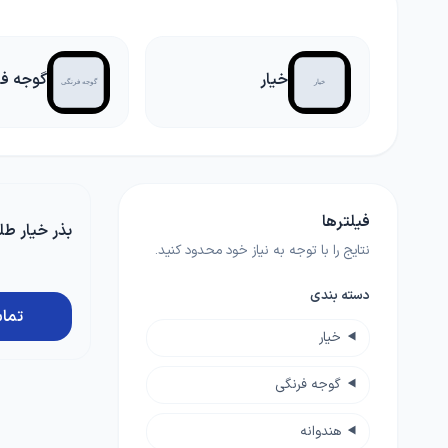
بامیه
آجیلی
لوبی
کود خانگی
لوازم مرتبط با کشاورزی
چمن
خیار
گوجه فر
ضدعفونی کننده ها
گلدان و آبپاش
گیاهان علوفه ای
کود NPK
پیاز و غده
بذرمال
گیاهان داروئی
فیلترها
بذر خیار طلوع 2500
بذر درخت
نتایج را با توجه به نیاز خود محدود کنید.
دسته بندی
زراعی
تما
خیار
گوجه فرنگی
هندوانه