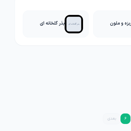
بزه و ملون
بذر گلخانه ای
6
بعدی