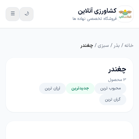
کشاورزی آنلاین
☰
🌙
فروشگاه تخصصی نهاده ها
خانه
/
بذر
/
سبزی
/
چغندر
چغندر
3
محصول
محبوب ترین
جدیدترین
ارزان ترین
گران ترین