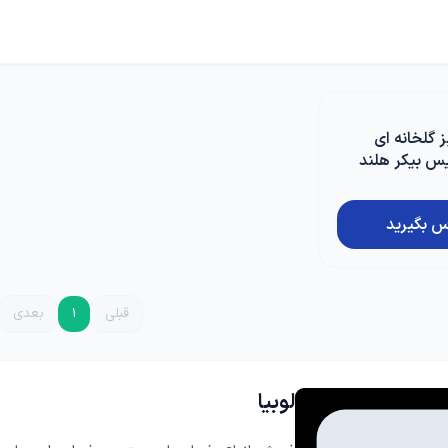
ا
چسب، محافظ، دورکننده ها
دستگاه و ماشین آلات
گل
گرانولی
گرین وال و روف گاردن
غلات
ریشه زا
ز گلخانه ای
بذر خانگی
س بیکر هلند
غده و پیاز
س بگیرید
دانه‌های روغنی
کلزا
قبلی
1
بعدی
لوبیا