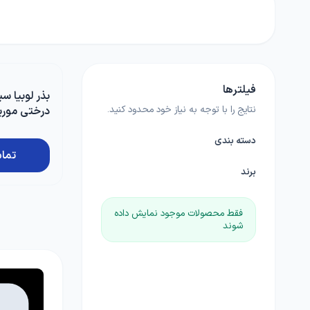
بامیه
آجیلی
لوبی
کود خانگی
لوازم مرتبط با کشاورزی
چمن
ضدعفونی کننده ها
گلدان و آبپاش
گیاهان علوفه ای
فیلترها
کود NPK
بذر لوبیا سب
پیاز و غده
نتایج را با توجه به نیاز خود محدود کنید.
درختی موری
بذرمال
1000 عددی
گیاهان داروئی
دسته بندی
تما
بذر درخت
برند
فقط محصولات موجود نمایش داده
زراعی
شوند