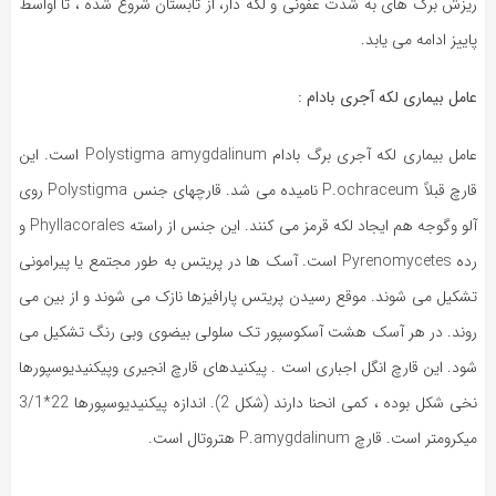
ریزش برگ های به شدت عفونی و لکه دار، از تابستان شروع شده ، تا اواسط
پاییز ادامه می یابد.
عامل بیماری لکه آجری بادام :
عامل بیماری لکه آجری برگ بادام Polystigma amygdalinum است. این
قارچ قبلاً P.ochraceum نامیده می شد. قارچهای جنس Polystigma روی
آلو وگوجه هم ایجاد لکه قرمز می کنند. این جنس از راسته Phyllacorales و
رده Pyrenomycetes است. آسک ها در پریتس به طور مجتمع یا پیرامونی
تشکیل می شوند. موقع رسیدن پریتس پارافیزها نازک می شوند و از بین می
روند. در هر آسک هشت آسکوسپور تک سلولی بیضوی وبی رنگ تشکیل می
شود. این قارچ انگل اجباری است . پیکنیدهای قارچ انجیری وپیکنیدیوسپورها
نخی شکل بوده ، کمی انحنا دارند (شکل 2). اندازه پیکنیدیوسپورها 22*3/1
میکرومتر است. قارچ P.amygdalinum هتروتال است.