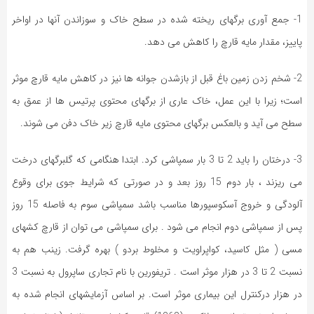
1- جمع آوری برگهای ریخته شده در سطح خاک و سوزاندن آنها در اواخر
پاییز، مقدار مایه قارچ را کاهش می دهد.
2- شخم زدن زمین باغ قبل از بازشدن جوانه ها نیز در کاهش مایه قارچ موثر
است؛ زیرا با این عمل، خاک عاری از برگهای محتوی پرتیس ها از عمق به
سطح می آید و بالعکس برگهای محتوی مایه قارچ زیر خاک دفن می شوند.
3- درختان را باید 2 تا 3 بار سمپاشی کرد. ابتدا هنگامی که گلبرگهای درخت
می ریزند ، بار دوم 15 روز بعد و در صورتی که شرایط جوی برای وقوع
آلودگی و خروج آسکوسپورها مناسب باشد سمپاشی سوم به فاصله 15 روز
پس از سمپاشی دوم انجام می شود . برای سمپاشی می توان از قارچ کشهای
مسی ( مثل کاسید، کواپراویت و مخلوط بردو ) بهره گرفت. زینب هم به
نسبت 2 تا 3 در هزار موثر است . تریفورین با نام تجاری ساپرول به نسبت 3
در هزار درکنترل این بیماری موثر است. بر اساس آزمایشهای انجام شده به