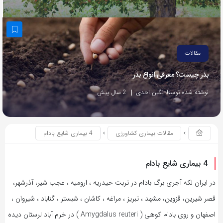
مقالات
بذر چیست؟ معرفی انواع بذر
نوشته شده توسط نگین احدی
2 سال پیش
مقالات بیماری کشاورزی
4 بیماری شایع بادام
4 بیماری شایع بادام
در ایران لکه آجری برگ بادام در تربت حیدریه ، ارومیه ، عجب شیر، آذرشهر،
قصر شیرین، قزوین، مشهد ، تبریز ، مراغه ، کاشان ، شبستر ، گناباد ، شیروان ،
اصفهان و روی بادام کوهی ( Amygdalus reuteri ) در خرم آباد لرستان دیده