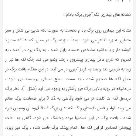
نشانه های بیماری لکه آجری برگ بادام :
نشانه این بیماری روی برگ بادام نخست به صورت لکه هایی بی شکل و سبز
متمایل به زرد ظاهر می شود . بعدا سبزینه برگ در محل لکه ها که معمولا
گوشه دار و با حاشیه مشخص هستند زایل شده ، به رنگ زرد در آمده ، به
تدریج که قارچ عامل بیماری پیشروی ، رشد ونمو می کند رنگ لکه ها نیز از
زرد به نارنجی تند و بعد به قرمز آجری در می آید. در این هنگام بافت برگ در
محل لکه ها ضخیم شده ، به سمت سطح تحتانی برجسته می شود ،
درحالیکه در رویه بالایی برگ فرو رفتگی به وجود می آید (شکل 1). قطر برگ
درمحل لکه ها کلفت تر می شود وگاهی به 2تا 3 برابر ضخامت برگ سالم
می رسد. اواخر فصل تابستان رنگ لکه های بزرگ کاملاً قهوه ای وسپس تیره
شده ، بافت برگ در این قسمتها مرده وخشک می شود. گاهی به علت
پیوستن تعدادی از این لکه ها ، تمام پهنک برگ فاسد شده ، برگ می ریزد.