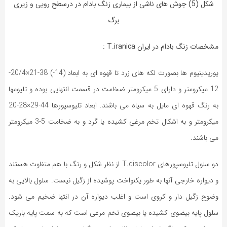
شکل (5) جوش های ناشی از بیماری زنگ بادام در درسطح رویی و زیری
برگ
مشخصات زنگ بادام در ایران T.iranica :
یوریدینیوم ها بصورت لکه های زرد تا قهوه ای به ابعاد (14-) 38-21×20/4-
12 میکرومتر و دارای 5 میکرومتر ضخامت در قسمت انتهایی بوده و تلیومها
به رنگ قهوه ای مایل به سیاه می باشند. ابعاد تلیوسپورها 44-29×28-20
میکرومتر و به اشکال تخم مرغی کشیده یا گرد و به ضخامت 5-3 میکرومتر
می باشند.
دو سلول تلیوسپورهای T.discolor از نظر شکل و رنگ با هم متفاوت هستند
و دیواره خارجی آنها به طور یکنواخت پوشیده از زگیل نیست. سلول بالایی به
وضوح زگیل دار و کروی است و اغلب دیواره آن در انتها ضخیم می شود.
سلول پایه بیضوی کشیده یا بیضوی تخم مرغی است که به سمت پایه باریک