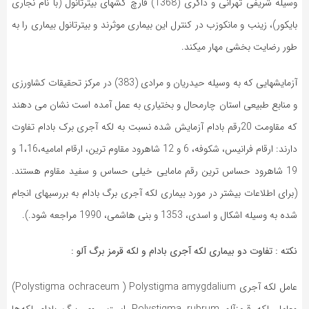
وسیله شریفی تهرانی و ذاکری (1368) قارچ کشهای بیترتانول (با نام نجاری
بایکور)، زینب و مانکوزب در کنترل این بیماری موثرند و بیترتانول بیماری را به
طور رضایت بخشی مهار می­کند.
آزمایشهایی که به وسیله حیدریان و مرادی (383) در مرکز تحقیقات کشاورزی
و منابع طبیعی استان چارمحال و بختیاری به عمل آمده است نشان می دهند
که مقاومت 20رقم بادام آزمایش شده نسبت به لکه آجری برک بادام تفاوت
دارند: ارقام فرانیس، شکوفه، 6 و 12 شاهرود مقاوم ترین، ارقام امامیه،1،16 و
19 شاهرود حساس ترین رقم مامایی خیلی حساس و سفید مقاوم هستند.
(برای اطلاعات بیشتر در مورد بیماری لکه آجری برگ بادام به بررسیهای انجام
شده به وسیله اشکال و اسدی، 1353 و بنی هاشمی، 1990 مراجعه شود.).
نکته : تفاوت دو بیماری لکه آجری بادام و لکه قرمز برگ آلو :
عامل لكه آجری Polystigma ochraceum ) Polystigma amygdalium)
وعامل لكه قرمزآلو Polystigma rubrum است. روی برگ بادام لكه‌ها