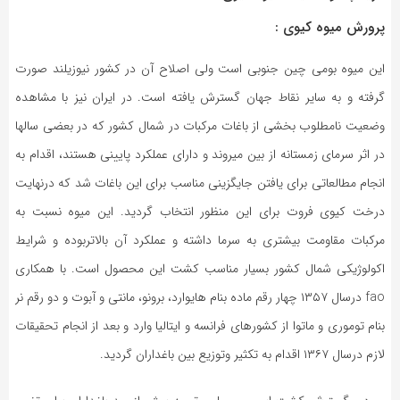
پرورش میوه کیوی :
این میوه بومی چین جنوبی است ولی اصلاح آن در کشور نیوزیلند صورت
گرفته و به سایر نقاط جهان گسترش یافته است. در ایران نیز با مشاهده
وضعیت نامطلوب بخشی از باغات مرکبات در شمال کشور که در بعضی سالها
در اثر سرمای زمستانه از بین میروند و دارای عملکرد پایینی هستند، اقدام به
انجام مطالعاتی برای یافتن جایگزینی مناسب برای این باغات شد که درنهایت
درخت کیوی فروت برای این منظور انتخاب گردید. این میوه نسبت به
مرکبات مقاومت بیشتری به سرما داشته و عملکرد آن بالاتربوده و شرایط
اکولوژیکی شمال کشور بسیار مناسب کشت این محصول است. با همکاری
fao درسال ۱۳۵۷ چهار رقم ماده بنام هایوارد، برونو، مانتی و آبوت و دو رقم نر
بنام توموری و ماتوا از کشورهای فرانسه و ایتالیا وارد و بعد از انجام تحقیقات
لازم درسال ۱۳۶۷ اقدام به تکثیر وتوزیع بین باغداران گردید.