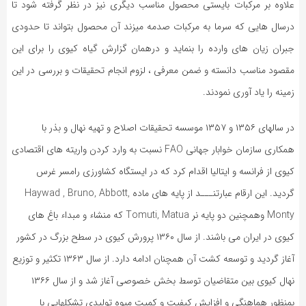
علاوه بر مرکبات بایستی محصول مناسب دیگری نیز در نظر گرفته شود تا
درسال هایی که سرما به مرکبات صدمه میزند آن محصول بتواند تا حدودی
جبران زیان های وارده را بنماید و درهمان گزارش گیاه کیوی را برای این
مقصود مناسب دانسته و ضمن معرفی ، لزوم انجام تحقیقات و بررسی در این
زمینه را یاد آوری نمودند.
در سالهای ۱۳۵۶ و ۱۳۵۷ موسسه تحقیقات اصلاح و تهیه نهال و بذر با
همکاری سازمان خوابار جهانی FAO نسبت به وارد کردن واریته های اقتصادی
کیوی از فرانسه و ایتالیا اقدام کرد که در ایستگاه کشاورزی رامسر غرس
گردید. این ارقام عبارتنـــد از پایه های ماده Haywad , Bruno, Abbott,
Monty وهمچنین دو پایه نر Tomuti, Matua که منشاء و مبداء باغ های
کیوی در ایران می باشند. از سال ۱۳۶۰ پرورش کیوی در سطح بزرگ در کشور
آغاز گردید و توسعه کشت آن همچنان ادامه دارد. از سال ۱۳۶۳ تکثیر و توزیع
نهال کیوی بین متقاضیان توسط بخش خصوصی آغاز شد و از سال ۱۳۶۶
بمنظور هماهنگی و افزایش کیفیت و کمیت میوه تولیدی تشکلهایی با