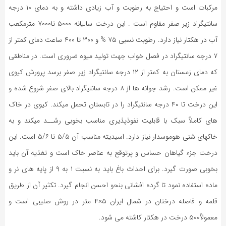
مرکبات است و احتیاج به رطوبت و آب زیادی داشته و به دمای ۱۰ درجه
سانتیگراد زیر صفر مقاوم است . این درخت سالیانه ۵۰۰۰ تا۷۰۰۰ مترمکعب
آب در هکتار نیاز دارد. رطوبت نسبی ۷۵ % و ۳۰۰ تا ۴۰۰ ساعت دمای کمتر از
۷ درجه سانتیگراد در فصل خواب جهت تولید میوه ضروری است. در مناطقی
که دمای زمستان به کمتر از ۱۲ درجه سانتیگراد زیر صفر برسد پرورش کیوی
غیر ممکن است. رشد جوانه ها از ۸ درجه سانتیگراد بالای صفر شروع شده و
این درخت تا ۴۰ درجه سانتیگراد را در تابستان تحمل میکند. کیوی در خاک
های کاملاً سبک با قابلیت نفوذپذیری مناسب بخوبی رشــد میکند و به
خاکهای شنی هوموسدار نیاز دارد. اسیدیته مناسب آن ۵/۵ تا ۵/۶ است. این
درخت جزء گیاهان حساس و پرتوقع به عناصر خاک است و تغذیه آن باید
بخوبی صورت گیرد. برای احداث باغ باید به نسبت ۱ به ۹ از پایه های نر و
ماده استفاده نمود تا گرده افشانی بنحو احسن انجام گیرد. تکثیر آن از طریق
قلمه و فاصله درختان در شمال ایران ۵×۴ متر در روش صلیبی است و
معمولاً۵۰۰ درخت در هکتار کاشته می شود.