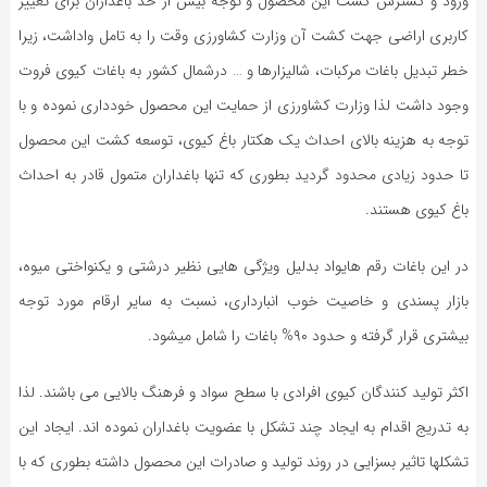
ورود و گسترش کشت این محصول و توجه بیش از حد باغداران برای تغییر
کاربری اراضی جهت کشت آن وزارت کشاورزی وقت را به تامل واداشت، زیرا
خطر تبدیل باغات مرکبات، شالیزارها و … درشمال کشور به باغات کیوی فروت
وجود داشت لذا وزارت کشاورزی از حمایت این محصول خودداری نموده و با
توجه به هزینه بالای احداث یک هکتار باغ کیوی، توسعه کشت این محصول
تا حدود زیادی محدود گردید بطوری که تنها باغداران متمول قادر به احداث
باغ کیوی هستند.
در این باغات رقم هایواد بدلیل ویژگی هایی نظیر درشتی و یکنواختی میوه،
بازار پسندی و خاصیت خوب انبارداری، نسبت به سایر ارقام مورد توجه
بیشتری قرار گرفته و حدود ۹۰% باغات را شامل میشود.
اکثر تولید کنندگان کیوی افرادی با سطح سواد و فرهنگ بالایی می باشند. لذا
به تدریج اقدام به ایجاد چند تشکل با عضویت باغداران نموده اند. ایجاد این
تشکلها تاثیر بسزایی در روند تولید و صادرات این محصول داشته بطوری که با