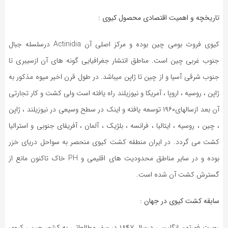
تاریخچه و اهمیت اقتصادی محصول کیوی :
کیوی فروت بومی چین بوده و مرکز اصلی آن Actinidia درسلسله جبال
جنوب غربی چین است. مناطق انتشار جغرافیایی گونه های آن ازسیبری تا
جنوب شرقی آسیا و از چین تا ژاپن میباشد. در طول قرن اخیر میوه مذکور به
ژاپن ، روسیه ، اروپا ، آمریکا و نیوزیلند راه یافته است ولی کشت و کار تجارتی
آن بعد ازسالهای۱۹۶۰ توسعه یافته و اینک در سطح وسیعی در نیوزیلند ، ژاپن
، چین ، روسیه ، ایتالیا ، فرانسه ، بلژیک ، آلمان ، آفریقای جنوبی و استرالیا
کشت می گردد. در ایران منطقه کشت کیوی منحصر به سواحل دریای خزر
بوده و در سایر مناطق محدودیت های اقلیمی و PH خاک تاکنون مانع از
گسترش کشت آن شده است.
سابقه کشت کیوی در جهان :
روبرت فورتون انگلیسی درسال ۱۸۴۷ در سفر مطالعاتی به کشور چین ، کیوی