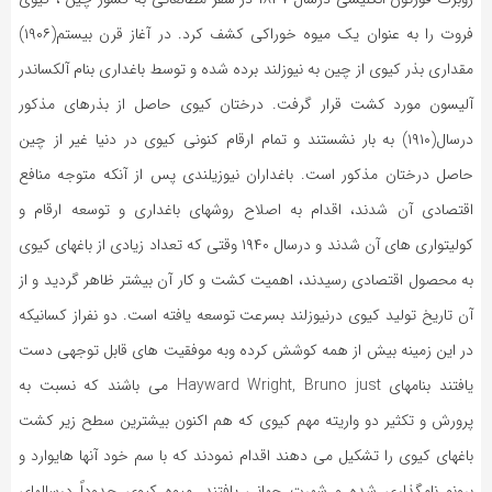
فروت را به عنوان یک میوه خوراکی کشف کرد. در آغاز قرن بیستم(۱۹۰۶)
مقداری بذر کیوی از چین به نیوزلند برده شده و توسط باغداری بنام آلکساندر
آلیسون مورد کشت قرار گرفت. درختان کیوی حاصل از بذرهای مذکور
درسال(۱۹۱۰) به بار نشستند و تمام ارقام کنونی کیوی در دنیا غیر از چین
حاصل درختان مذکور است. باغداران نیوزیلندی پس از آنکه متوجه منافع
اقتصادی آن شدند، اقدام به اصلاح روشهای باغداری و توسعه ارقام و
کولیتواری های آن شدند و درسال ۱۹۴۰ وقتی که تعداد زیادی از باغهای کیوی
به محصول اقتصادی رسیدند، اهمیت کشت و کار آن بیشتر ظاهر گردید و از
آن تاریخ تولید کیوی درنیوزلند بسرعت توسعه یافته است. دو نفراز کسانیکه
در این زمینه بیش از همه کوشش کرده وبه موفقیت های قابل توجهی دست
یافتند بنامهای Hayward Wright, Bruno just می باشند که نسبت به
پرورش و تکثیر دو واریته مهم کیوی که هم اکنون بیشترین سطح زیر کشت
باغهای کیوی را تشکیل می دهند اقدام نمودند که با سم خود آنها هایوارد و
برونو نامگذاری شده و شهرت جهانی یافتند. میوه کیوی حدوداً درسالهای