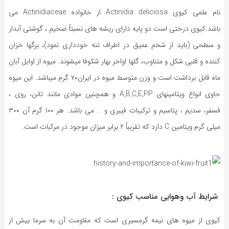
نام علمی کیوی Actinidia deliciosa از خانواده Actinidiaceae می
باشد.کیوی درختی است دو پایه دارای ریشه های نسبتاً ضخیم ، گوشتی آبدار
و سطحی (باید از شخم عمیق در اطراف تنه خودداری نمود)، برگها خزان
کننده و قلبی شکل و متناوب، گلها اواخر بهار شکوفا میشوند. میوه از اوایل آبان
ماه قابل برداشت است و وزن متوسط میوه در ایران۷۰ گرم میباشد. این میوه
حاوی انواع ویتامینهای A,B,C,E,PP و همچنین موادی مانند تانن، روی ،
فسفر، سدیم ، پتاسیم و ترکیبات فیبری و … می باشد. هر ۱۰۰ گرم آن ۳۰۰
میلی گرم ویتامین C دارد که تقریباً ۲ برابر میزان موجود در مرکبات است.
شرایط آب وهوایی مناسب کیوی :
کیوی از میوه های نیمه گرمسیری است که مقاومت آن به سرما بیش از