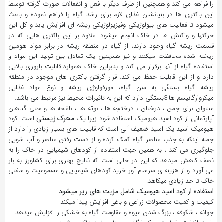
را فراهم می کند و همچنین از طرف دیگر با فعل و انفعالات صورت گرفته توسط
این باکتری ها در بنیانشان غذای لازم برای رشد گیاه را فراهم نموده و باعث
میشود تا فعالیت های بیولوژیکی وفیزیولوژیکی ریشه ای افزایش یابد و کل این
حرکتها و واکنش ها در خاک انجام میشود. علاوه بر این باکتری هایی که در
قسمت ریشه گیاه وجود دارند، از گیاه در منطقه ریشه در برابر مواد هومین
ریخته شده محافظت میکنند و نیز همچنین یک تعادل بین تولید این مواد و
استفاده گیاه از آنها برقرار می کند و بنابراین خاک همواره قابلیت باروری بالایی
دارد و از این قابلیت حفظ می کند. قرار گرفتن باکتری های موجود در منطقه
ریشه گیاه بستگی به سن گیاه، مورفولوژی ریشه و نوع مواد غذایی
میکروارگانیسم ها 3بستگی دارد که این به تاثیرات محیط نیز مرتبط می باشد.
میتوان برای چمن ، درختان ، درختچه ها ، بوته ها ، باغجه ها و حتی گیاهان
محرک زیستی
آپارتمانی از کود اسید هیومیک استفاده شود زیرا یک
است. کود
هیومیک اسید یک اسید ضعیف آلی است که قابلیت های بسیار زیادی را دارد از
جمله اینکه به جذب عناصر گیاه کمک کرده و از دست رفتن عناصر و آب شویی
جلوگیری می کند ، به همین جهت استفاده از کودهای شیمیایی در خاک را به
نصف کاهش میدهد که این در حالی است که نتایج بهتری برای کشاورز به بار
می آورد و از هزینه ی سرسام آور خرید کودهای شیمیایی و مسمومیت و سفتی
خاک تا حد زیادی میکاهد.
استفاده از کود اسید هیومیک شامل مزیت های زیر میشود :
کیفیت و کمیت محصولات زراعی و باغی افزایش پیدا میکند
جوانه‌ ، شکوفه ، بزرگ شدن میوه و مقاومت گیاه به خشکی را افزایش میدهد