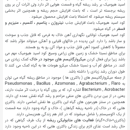
اسید هیومیک بر رشد ریشه گیاه و قسمت هوایی اثر دارد ولی اثرات آن بر روی
ریشه برجسته تر است ، که باعث افزایش حجم ریشه و همچنین اثر بخشی
سیستم ریشه میشود که احتمالا باعث افزایش محصول میشود .
نیتروژن ، پتاسیم ، کلسیم ، منیزیم و
کود اسید هیومیک باعث افزایش جذب
فسفر
در گیاه میشود.
کود اسید هومیک توانایی نگهداری آهن خاک به فرمی که قابل جذب و سوخت
و ساز باشد را دارد. این پدیده در خاکهای قلیایی و آهکی میتواند مؤثر باشد که
معمولاٌ با کاهش کمبود آهن قابل جذب و مواد آلی رو به رو هستند.
برای مناطق نسبتا خشک و زمین های زراعی وسیع کود اسید هیومیک مهم می
میکروارگانیسم های موجود در خاک
باشد زیرا برای فعال کردن
کمک زیادی می
کنند. در مناطق کم آب و نسبتا خشک میکرو هومات ها به گیاه کمک می کنند تا
طول دوران رشد زیادی را داشته باشد.
از جمله میکروارگانیسم های ( باکتری ها ) موجود در مناطق ریشه گیاه می توان
Pseudomonas , Bacillus , Azomonas , Agrabacterium , Flaro
به
Bacterium , Acrobacter
اشاره کرد که بر روی گیاه یا درخت اثر مثبت دارند،
یعنی در از بین بردن باکتری های منفی مزاحم و رشد گیاه نقش عمده ای دارند.
همچنین در سنتز هورمون های گیاه این باکتری ها نقش اساسی دارند. باکتری
هایی که در خاک (در ناحیه ریشه گیاهان )، خاک و گیاه وجود دارند سه قسمت
از یک اکوسیستم را شامل میشوند که در کنار هم زندگی همزیستی دارند.
فعالیت های متابولیکی ریشه
(باکتری+خاک+گیاه)
از یک طرف گیاهی که در
حال رشد است غذای لازم برای زندگی باکتری هایی که در این ناحیه وجود دارد