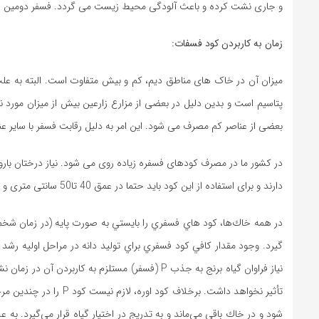
و جاری نشت کرده و باعث آلودگی محیط زیست می گردد. فسفر دومین عن
زمان به كاربردن كود فسفات:
میزان آن در خاک های مناطق دیم، کم و بیش متفاوت است. البته به عل
پتاسیم است و بدین دلیل در بعضی از مزارع زارعین بیش از میزان مورد 
بعضی از عناصر کم مصرف می شود. این امر به دلیل رقابت فسفر با سایر ع
در کشور ما در مصرف کودهای فسفره زیاده روی می شود. نیاز درختان بارور به فسفر 20 ت
دارند و برای استفاده از این کود باید حتما در عمق 40 تا50 سانتی متری و در مجاورت ریشه قرار داده شوند.
در همه خاك‌ها، كود هاي فسفري را بايستي به صورت پايه (در زمان شخم) ب
گيرد. وجود مقدار كافي كود فسفري براي توليد دانه در مراحل اوليه رشد 
تأثير نخواهد داشت. برخ