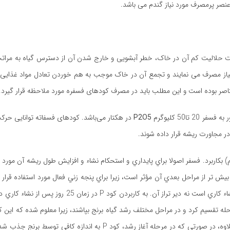
صر پرمصرف مورد نیاز گندم می باشد.
ت حلالیت کم آن در خاک، خطر آبشویی و خارج شدن آن از دسترس گیاه به مراتب 
نیاز مصرف می نمایند و تجمع آن در خاک موجب به هم خوردن تعادل مواد غذایی و 
ناصر بوده است و این مطلب باید در مصرف کودهای فسفره مورد ملاحظه قرار گیرد.
ا50 کلیوگرم
P2O5
در هکتار می‌باشد. کودهای فسفاته توانایی حر
كاربرد. فسفر اصولا براي پايداري و استحكام نشاء و افزايش طول ريشه آن مورد ا
بيش تر از مراحل بعدي آن مؤثر است، زيرا براي پنجه زني فعال مورد استفاده قرار 
نياز فراوان گياه برنج به جذب P (فسفر) مستلزم به كاربردن آن در زمان نشاء كاري است نه دير تراز آن
لاف كود اوره، لازم نيست كود P را در چندين مرحله تقسيم كرد و در مراحل مختلف رشد گياه برنج بپاشند، زيرا معلوم شده 
شود و در خاك باقي مي‌ماند و به تدريج در اختيار گياه قرار مي‌گيرد. به علاوه، در صورتي كه در مرحله آغاز رشد، كود 