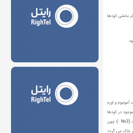
زمان کوددهی و اثر بخشی کودها
د.
آمونیوم و اوره
قصان می دهد. نیتروژن موجود در کودها
N -)
چون
 خاک می گردد