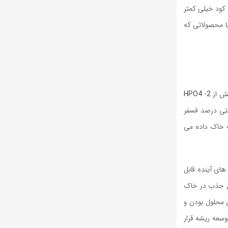
 کند و شستشو و تلفات کود خیلی کمتر
یا محصولاتی که
ش از
HPO4 -2
نتی درصد فسفر
 ای که به خاک داده می
ای آینده قابل
ل جذب در خاک
 محلول بودن و
وسعه ریشه قرار