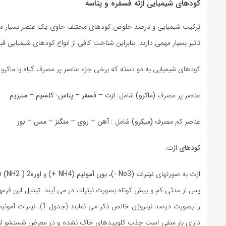
کودهای شیمیایی ازته فسفره و پتاسه
تاثیر بسیار مهمی دارند. بنابراین شناخت کافی از انواع کودهای شیمیایی ق
کودهای شیمیایی به دو دسته که برخی جزء عناصر پر مصرف گیاه یا ماکرو 
عناصر پر مصرف
(ماکرو)
شامل:
ازت – فسفر – پتاس- کلسیم – منیزیم
عناصر کم مصرف
(میکرو)
شامل :
آهن – روی – منگنز – مس – بور
کودهای ازت:
ازت به صورتهای
نیترات (No3 -)، یون آمونیم (NH4 +)
و
اورهCo (NH2 ) 2
را بصورت درصد نیتروژن خالص ذکر می نمایند (جدول 1). نیترات آمونیم 33 درصد نیتروژن داشته و هر دو فرم ازت آن قابل جذب گیاه می باشند.
دارای بار منفی است جذب کلوییدهای خاک نشده و در معرض شستشو از