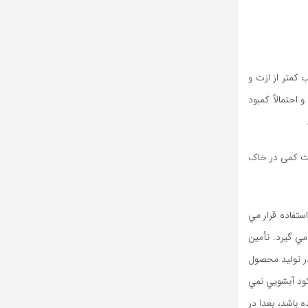
کمتر از ازت و
احتمالاً کمبود
کت کمی در خاک
ستفاده قرار مي
مي گيرد. تأمين
. به كاربردن كود P در زمان 25 روز پس از نشاء كاري در توليد محصول
كه اين كود آبشويي نمي
P به اندازه كافي توسط برنج جذب شده باشد، بعدا در