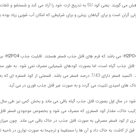
پوشش گوگردی ایجاد می کنند. به این کود اصطلاحاً کند حل یا آهسته رهش می گویند. یعنی کود SU به تدریج ازت خود را آزاد می
ولی گران است و برای گیاهان زینتی و برای شرایطی که امکان آب شویی زیاد بوده 
می باشد که فرم های قابل جذب فسفر هستند. قابلیت جذب
H2PO4-
بی
 قابل جذب گیاه است، اما بصورت کودهای شیمیایی مصرف نمی شود. به طور س
ذکر می نمایند. اکسید فسفر دارای 7/43 درصد فسفر می باشد. قسمتی از کود فسفره
ر خاک های اسیدی تثبیت می گردد و به صورت غیر قابل جذب فوری در می آید.
شود در سال اول بصورت قابل جذب گیاه باقی می ماند و بخش کمی نیز طی سال ه
 ترکیب خاک، مقدار کود فسفری که مصرف می شود و بخصوص موجودی فسفر قاب
ری از کود فسفر مصرفی به صورت قابل جذب در خاک باقی می ماند. چون میزان
 از کاشت به خاک داد و آن ها را مستقیما و ترجیحا به صورت نواری در ناحیه ت