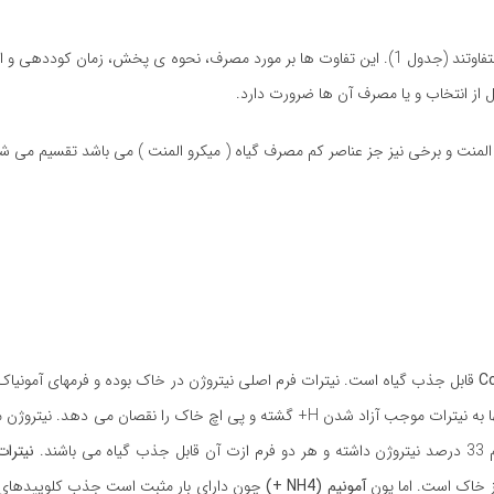
ترکیب شیمیایی و درصد خلوص کودهای مختلف حاوی یک عنصر بسیار متفاوتند (جدول 1). این تفاوت ها بر مورد مصرف، نحوه ی پخش، 
بل از انتخاب و یا مصرف آن ها ضرورت دارد.
المنت و برخی نیز جز عناصر کم مصرف گیاه ( میکرو المنت ) می باشد تقسیم می شو
قابل جذب گیاه است. نیترات فرم اصلی نیتروژن در خاک بوده و فرمهای آمونیاک، 
پس از مدتی کم و بیش کوتاه بصورت نیترات در می آیند. تبدیل این فرمها به نیترات موجب آزاد شدن H+ گشته و پی اچ خاک را ن
نیترات (o3
 خاک است. اما یون
آمونیم (NH4 +)
چون دارای بار مثبت است جذب کلوییدهای