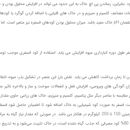
ول بودن فسفر در پی اچ 6 تا 6.5 مشاهده می شود. بنابراین، رساندن پی اچ خاک به این حدود می تواند در افزایش محلول
ات مضاعف کلسیم و منیزیم و در خاک های قلیایی با اضافه کردن گوگرد یا کودها
. اما کاهش .
 طول دوره انبارداری میوه افزایش می یابد. استفاده از كود فسفری موجب توسع
 تا زمان برداشت کاهش می یابد. نقش بارز این عنصر در تشکیل بذر، میوه، انتقال
 آلودگی های ویروسی، افزایش فعل و انفعالات سوخت و ساز و بالاخره تاثیر م
ایسه با عناصر دیگر مثل پتاسیم، کلسیم و منیزیم، خاک های زراعی حاوی مقدار 
ست فسفر به صورت کود شیمیایی به خاک اضافه شود تا اطمینان حاصل شود فسفات
اختیار گیاه می‌باشد. به طور متوسط مصرف کود فسفاته در زراعت سیب زمینی 150 تا 250 کیلوگرم در هکتار می باشد. در صورتی که مقدار
این به دلیل جذب بسیار کم کود توسط گیاه می باشد. به طور کلی، حدود 80% کود مصرفی که جذب گیاه نشده است، در خاک تثبیت می‌شود و