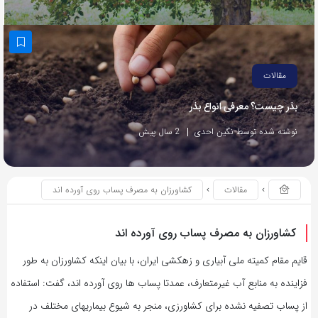
مقالات
بذر چیست؟ معرفی انواع بذر
نوشته شده توسط نگین احدی
2 سال پیش
مقالات
کشاورزان به مصرف پساب روی آورده اند
کشاورزان به مصرف پساب روی آورده اند
قایم مقام کمیته ملی آبیاری و زهکشی ایران، با بیان اینکه کشاورزان به طور
فزاینده به منابع آب غیرمتعارف، عمدتا پساب ها روی آورده اند، گفت: استفاده
از پساب تصفیه نشده برای کشاورزی، منجر به شیوع بیماریهای مختلف در