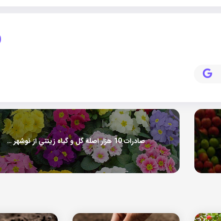
صادرات 10 هزار اصله گل و گياه زينتي از نوشهر به خارج کشور