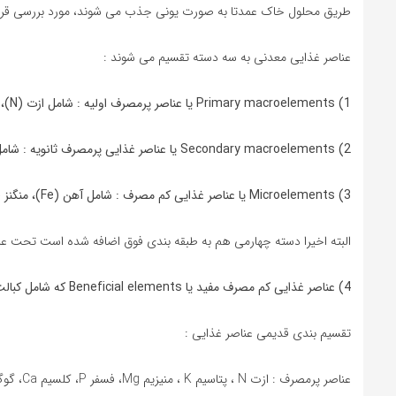
طریق محلول خاک عمدتا به صورت یونی جذب می شوند، مورد بررسی قرار 
عناصر غذایی معدنی به سه دسته تقسیم می شوند :
1) Primary macroelements یا عناصر پرمصرف اولیه : شامل ازت (N)، کلسیم (Ca) و پتاسیم (K)
2) Secondary macroelements یا عناصر غذایی پرمصرف ثانویه : شامل منیزیم (Mg)، فسفر (P) و گوگرد (S).
3) Microelements یا عناصر غذایی کم مصرف : شامل آهن (Fe)، منگنز (Mn)، روی (Zn)، مس (Cu)، بر (B)، کلر (Cl)، و مولیبدن (Mo).
البته اخیرا دسته چهارمی هم به طبقه بندی فوق اضافه شده است تحت عنو
4) عناصر غذایی کم مصرف مفید یا Beneficial elements که شامل کبالت (Co) و سیلیس (Si ) هستند.
تقسیم بندی قدیمی عناصر غذایی :
عناصر پرمصرف : ازت N ، پتاسیم K ، منیزیم Mg، فسفر P، کلسیم Ca، گوگرد S.