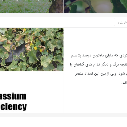
اورزی
دی که دارای بالاترین درصد پتاسیم
: کود سولو پتاس (Potassium Sulphate fertilizers (SOP چنانچه برگ و دیگر اندام های گیاهان را
ود. ولی از بین این تعداد عنصر
بازدید 2651