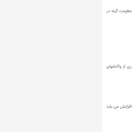
قاومت گیاه در
 به عنوان منبع انرژی در بسیاری از واکنشهای
یابد. برعکس آن تنفس سلولی افزایش می یابد