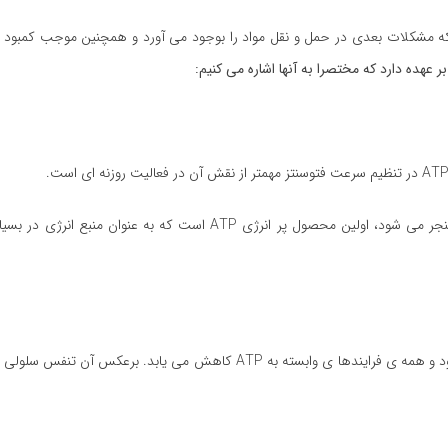
که مشکلات بعدی در حمل و نقل مواد را بوجود می آورد و همچنین موجب کمبود م
عهده دارد که مختصرا به آنها اشاره می کنیم:
وقتی انرژی خورشیدی به ترکیب CO2 و H2O و در نتیجه تشکیل قند منجر می شود، اولین محصول پر انرژی ATP است که
وقتی میزان K در گیاه کم باشد میزان فتوسنتز و تولید ATP نیز کم می شود و همه ی فرایندها ی وابسته به ATP کاهش می 