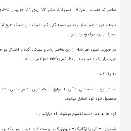
عناصر کم مصرف : آهن Fe، مس Cu، منگنز Mn، روی Zn، مولیبدن Mo، بر B، کلر Cl.
طبقه بندی عناصر غذایی به دو دسته کلی کم مصرف و پرمصرف هیچ ارتباط
مصرف و پرمصرف وجود ندارد.
در صورت کمبود هر کدام از این عناصر رشد و عملکرد گیاه با اختلال م
مورد نیاز یک عنصر صرفا از نظر کمی (quantity) می باشد.
تعریف کود :
به هر نوع ماده معدنی یا آلی یا بیولوژیک که دارای عناصر غذایی باش
محصول شود کود اطلاق میشود.
کود ها به چند دسته تقسیم میشوند که عبارتند از :
شیمیایی – آلی یا ارگانیک – بیولوژیک
یا زیست کود های شیمیاییکه برخی ا