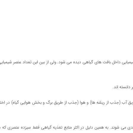
 عناصر سه عنصر اکسیژن (o )، هیدروژن (H) و کربن (C) از طریق آب (جذب از ریشه ها) و هوا (جذب از طریق برگ و بخش هوایی گیاه)
حت عنوان عناصر غذایی پایه (Basic elements) طبقه بندی می شوند. به همین دلیل در اکثر منابع تغذیه گیاهی فقط سیزده عن