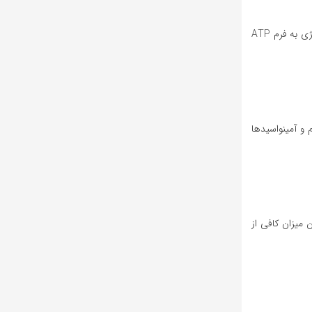
قندی که در فتوسنتز ساخته می شود باید در میان آوندها و قسمتهای دیگر گیاه برای مصرف و ذخیره شدن ترابری شود. سیستم ترابری مواد با استفاده از انرژی به فرم ATP
ت و کلسیم و منیزیم و آمینواسیدها
 میزان کافی از