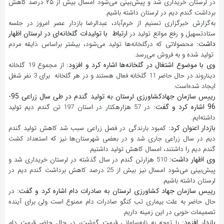
در لرستان خریداری شد و پیش‌بینی می‌شود امسال بیش از ۲۵ درصد کاهش
برداشت گندم دیم در لرستان داشته‌ باشیم.
به‌گزارش خبرگزاری تسنیم از خرم‌آباد، عبدالرضا بازدار عصر امروز در جلسه
ارتباط با تولیدات گلخانه‌ای در لرستان اظهار
ستادتسهیل و رفع موانع تولید در
داشت:
محصولاتی که درگلخانه‌ها تولید می‌شود، بیشتر براساس ذایقه مردم
تولید شده و به فروش می‌رسد.
وی با موضوع اشتغال در گلخانه‌ها اشاره کرد و افزود:
از مجموع 19 گلخانه‌
دیناروند در حال حاضر 11 گلخانه فعال هستند و در هر گلخانه‌ برای 3 نفر شغل
ایجاد شده‌است.
رییس سازمان جهادکشاورزی لرستان به تولید گندم در طی سال زراعی 95-
96 اشاره کرد و گفت:
در 57 هزارهکتار در استان 197 تن گندم دیم تولید
داشته‌ایم.
بازدار اعنوان کرد:
کمبود بارندگی در فصل زراعی سبب شد کاهش تولید گندم
دیم در سال زراعی جاری شد و در بعضی شهرستان‌ها نیز که استعداد کشت
گندم دیم را داشتند، امسال کاهش تولید داشتیم.
وی اظهار داشت:
510 هزارتن گندم در سال گذشته در لرستان خریداری شد و
پیش‌بینی می‌شود امسال نیز بیش از 25 درصد کاهش برداشت گندم دیم در
لرستان داشته‌ باشیم.
رییس سازمان جهاد کشاورزی لرستان به صادرات دام اشاره کرد و گفت:
در
حال حاضر به علت بیماری تب کنگو صادرات دام ممنوع است ولی برای آینده
تصمیمات خوبی در این زمینه داریم.
بازدار افزود:
با توجه به نابه‌سامانی قیمت گوشت، در حال حاضر قیمت دام