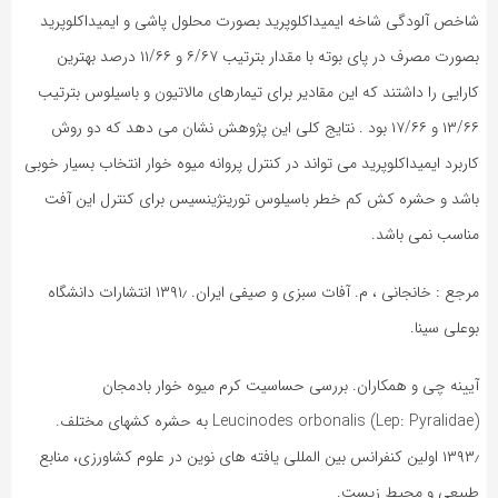
شاخص آلودگی شاخه ایمیداکلوپرید بصورت محلول پاشی و ایمیداکلوپرید
بصورت مصرف در پای بوته با مقدار بترتیب ۶/۶۷ و ۱۱/۶۶ درصد بهترین
کارایی را داشتند که این مقادیر برای تیمارهای مالاتیون و باسیلوس بترتیب
۱۳/۶۶ و ۱۷/۶۶ بود . نتایج کلی این پژوهش نشان می دهد که دو روش
کاربرد ایمیداکلوپرید می تواند در کنترل پروانه میوه خوار انتخاب بسیار خوبی
باشد و حشره کش کم خطر باسیلوس تورینژینسیس برای کنترل این آفت
مناسب نمی باشد.
مرجع : خانجانی ، م. آفات سبزی و صیفی ایران. ۱۳۹۱٫ انتشارات دانشگاه
بوعلی سینا.
آیینه چی و همکاران. بررسی حساسیت کرم میوه خوار بادمجان
Leucinodes orbonalis (Lep: Pyralidae) به حشره کشهای مختلف.
۱۳۹۳٫ اولین کنفرانس بین المللی یافته های نوین در علوم کشاورزی، منابع
طبیعی و محیط زیست.