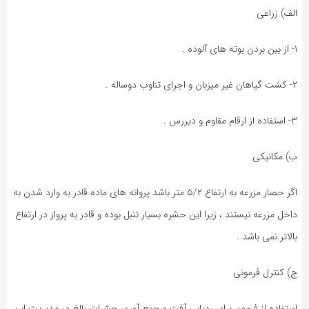
الف) زراعی
۱- از بین بردن بوته های آلوده .
۲- کشت گیاهان غیر میزبان و اجرای تناوب دوساله .
۳- استفاده از ارقام مقاوم و دیررس .
ب) مکانیکی
اگر حصار مزرعه به ارتفاع ۵/۲ متر باشد پروانه های ماده قادر به وارد شدن به
داخل مزرعه نیستند ، زیرا این حشره بسیار تنبل بوده و قادر به پرواز در ارتفاع
بالاتر نمی باشد .
ج) کنترل فرمونی
استفاده از فرمون برای ردیابی آفت و جمع آوری حشرات بالغ در مدیریت این