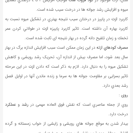
ميوه و افزايش رشد جوانه ها در درخت سيب شده است.
كاربرد
ازت
در پاييز در درختان سيب نتيجه بهتري در تشكيل ميوه نسبت به
كاربرد بهاره آن داشته است. تاثير كاربرد پاييزه
ازت
در طولاني كردن عمر
تخمك و زمان تلقيح دانه گرده در بهار نتیجه ای ثابت شده است.
مصرف کودهاي ازته
در این زمان ممکن است سبب افزایش اندازه برگ در بهار
سال بعد شود، اما مصرف بیش از اندازه آن، تحریک رشد رویشی و کاهش
تشکیل میوه را به دنبال دارد. لازم به ذکر است که دادن
ازت
در این مرحله
تاثیر بسزایی بر مقاومت جوانه ها به سرما و زنده ماندن آنها در اوایل فصل
رشد بعدي دارد.
روی :
روي از جمله عناصري است که نقش فوق العاده مهمی در
رشد
و
عملکرد
درخت دارد.
بیدار شدن به موقع جوانه هاي رویشی و زایشی از خواب زمستانه و گرده
افشانی موفق، مهم ترین نقش این عنصر در درخت است.