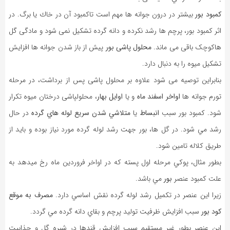
کمبود بور
بیشتر در درون جوانه ها مهم است تاکمبود آن در خاك یا برگ. در
اثر کمبود بور، پرچم ها رشد نکرده و دانه گرده تشکیل نمی شود و مادگی گل
هاکوچک باقی می ماند.
محلول پاشی بور
پیش از باز شدن جوانه ها افزایش
تشکیل میوه را به دنبال دارد.
بنابراین توصیه می شود علاوه بر محلول پاشی پس از برداشت، در مرحله
تورم جوانه ها
اواخر اسفند ماه
و يا
اوايل بهار
، محلولپاشی درختان میوه تکرار
شود. كمبود بور سبب
انبساط
يا
متلاشي شدن سريع لوله هاي گرده
در حال
رشد مي شود. در گل ها، بور جهت رشد لوله گرده مورد نياز بوده و بايد از
طريق كلاله تامين شود.
بطور مثال، پوكي مرحله اول پسته كه در اواخر فروردين ماه رخ ميدهد به
علت كمبود عنصر
بور
مي باشد.
زيرا اين عنصر در تكميل رشد لوله گرده نقش اساسي دارد.
مصرف به موقع
كود بور
سبب افزايش ظرفيت توليد پرچم و بقاي دانه گرده مي گردد.
این عنصر بطور غير مستقيم سبب افزايش قندها در شيره گل و جذابيت