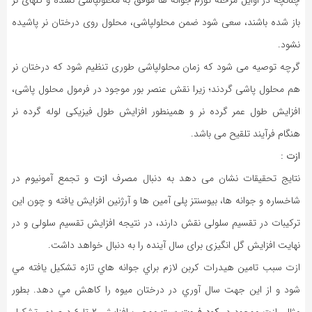
باز شده باشند، سعی شود ضمن محلولپاشی، محلول روی درختان نر پاشیده
نشود.
گرچه توصیه می شود که زمان محلولپاشی طوری تنظیم شود که درختان نر
هم محلول پاشی گردند؛ زیرا نقش عنصر بور موجود در فرمول محلول پاشی،
افزایش طول عمر گرده نر و همینطور افزایش طول فیزیکی لوله گرده نر
هنگام فرآیند تلقیح می باشد.
ازت :
نتایج تحقیقات نشان می دهد به دنبال مصرف
ازت
و تجمع آمونیوم در
شاخساره و جوانه ها، بیوسنتز پلی آمین ها و آرژنین افزایش یافته و چون این
ترکیبات در تقسیم سلولی نقش دارند، در نتیجه افزایش تقسیم سلولی و در
نهایت افزایش گل انگیزی برای سال آینده را به دنبال خواهد داشت.
ازت سبب تامين هيدرات كربن لازم براي جوانه هاي تازه تشكيل يافته مي
شود و از این جهت سال آوري در درختان میوه را كاهش مي دهد. بطور
مثال، ازت موجود در
كود فروت ست
موجب افزايش ٢ تا ٤ درصدي تشكيل