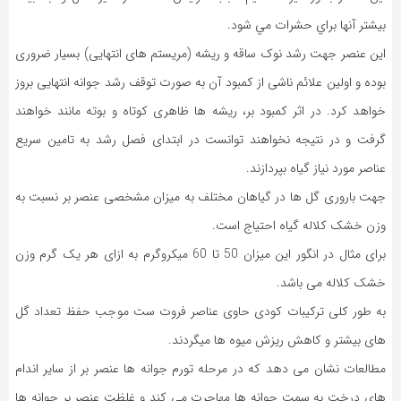
بيشتر آنها براي حشرات مي شود.
این عنصر جهت رشد نوک ساقه و ریشه (مریستم های انتهایی) بسیار ضروری
بوده و اولین علائم ناشی از کمبود آن به صورت توقف رشد جوانه انتهایی بروز
خواهد کرد. در اثر کمبود بر، ریشه ها ظاهری کوتاه و بوته مانند خواهند
گرفت و در نتیجه نخواهند توانست در ابتدای فصل رشد به تامین سریع
عناصر مورد نیاز گیاه بپردازند.
جهت باروری گل ها در گیاهان مختلف به میزان مشخصی عنصر بر نسبت به
وزن خشک کلاله گیاه احتیاج است.
برای مثال در انگور این میزان 50 تا 60 میکروگرم به ازای هر یک گرم وزن
خشک کلاله می باشد.
به طور کلی ترکیبات کودی حاوی عناصر فروت ست موجب حفظ تعداد گل
های بیشتر و کاهش ریزش میوه ها میگردند.
مطالعات نشان می دهد که در مرحله تورم جوانه ها عنصر بر از سایر اندام
های درخت به سمت جوانه ها مهاجرت می کند و غلظت عنصر بر جوانه ها