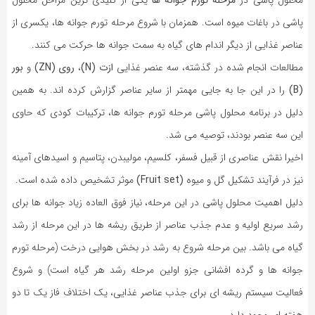
پاشی در باغات میوه است. همزمان با شروع مرحله تورم جوانه ها، یکسری از
عناصر غذایی از دیگر اندام های گیاه به سمت جوانه ها حرکت می کنند.
مطالعات انجام شده در گذشته، سه عنصر غذایی
ازت (N)
،
روی (ZN)
و
بور
(B)
را در این جا به جایی مهمتر از سایر عناصر گزارش کرده اند. به همین
دلیل در برنامه محلول پاشی مرحله تورم جوانه ها، ترکیبات کودی که حاوی
این سه عنصر بودند، توصیه می شد.
اخیرا نقش عناصری از قبیل فسفر، کلسیم، مولیبدن، پتاسیم و اسیدهای آمینه
نیز در فرآیند تشکیل گل و میوه
(Fruit set)
موثر تشخیص داده شده است.
دلیل اهمیت محلول پاشی در این مرحله، نیاز فوق العاده زیاد جوانه ها برای
رشد سریع اولیه و عدم جذب عناصر از طریق ریشه ها در این مرحله از رشد
گیاه می باشد. بین مرحله شروع به رشد در بخش هوایی درخت (مرحله تورم
جوانه ها و گرده افشانی جزو اولین مرحله رشد هر گیاه است) و شروع
فعالیت سیستم ریشه ای برای جذب عناصر غذایی، یک اختلاف فاز یک تا دو
هفته ای وجود دارد.