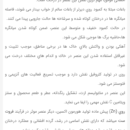
باغات مبتلا به کمبود روي دیرتر از باغات سالم از خواب بیدار می شوند، فاصله
میانگره ها در درختان کوتاه شده و سرشاخه ها حالت جارویی پیدا می کنند.
در حالت کمبود خفیف و متوسط این عنصر، ضمن کوتاه شدن میانگره
ها،حاشیه برگ ها موجی شکل می شود.
آهکی بودن و واکنش بالاي خاک ها در برخی مناطق، موجب تثبیت و
غیرقابل استفاده شدن این عنصر در خاك و اندام هاي مختلف درخت می
شود.
روی در تولید کلروفیل نقش دارد و موجب تسریع فعالیت های آنزیمی و
فتوسنتز می شود.
این عنصر در متابولیسم ازت، تشکیل رنگدانه، عطر و طعم محصول و سنتز
ویتامین C نقش مهمی را ایفا می نماید.
روي (Zn
) پیش ماده تولید هورمون اکسین، دیگر عنصر موثر در فرآیند
فروت
ست
میباشد که دارای نقش اساسی در رشد، گرده افشانی و عملکرد درختان
میوه میباشد و رشد جوانه های رویشی و زایشی را تحریک مینماید.