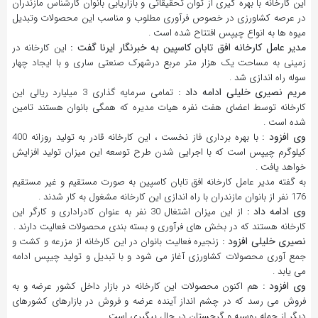
این کارخانه با بهره گیری از توان تحقیقاتی و بازاریابی بانوان کارشناس مازندران
در عرصه کشاورزی در خصوص فرآوری مطلوب و مناسب این محصولات وتبدیل
میوه ها به انواع چیپس افتتاح شده است .
مدیر عامل کارخانه افق تابان کاسپین به خبرنگار ایرنا گفت :
این کارخانه در
زمینی به مساحت یک هزار متر مربع درشهرک صنعتی ساری و با ایجاد چهار
سوله راه اندازی شد .
مریم نصیری خلیلی ادامه داد :
تمامی سرمایه گذاری 3 میلیارد ریالی این
کارخانه توسط اعضای هفت نفره هیات مدیره که همگی بانوان هستند تامین
شده است .
وی افزود :
با بهره برداری فاز نخست ، این کارخانه قادر به تولید روزانه 400
کیلوگرم چیپس است که با اجرایی شدن طرح توسعه این میزان تولید افزایش
خواهد یافت .
به گفته مدیر عامل کارخانه افق تابان کاسپین به صورت مستقیم و غیر مستقیم
176 نفر از بانوان مازندران با راه اندازی این کارخانه مشغول به کار شدند .
وی ادامه داد :
از این میزان اشتغال 30 نفر به عنوان کادراداری و کارگر این
کارخانه هستند که در بخش های فرآوری و بسته بندی محصولات فعالیت دارند .
نصیری خلیلی افزود :
زنجیره فعالیت بانوان در این کارخانه از مزرعه و کشت و
جمع آوری محصولات کشاورزی آغاز می شود و با تبدیل و تولید چیپس ادامه
می یابد .
وی افزود :
هم اکنون محصولات این کارخانه در بازار داخل کشور عرضه و به
فروش می رسد که در چشم انداز آینده عرضه و فروش در بازارهای کشورهای
دیگر از جمله روسیه و گرجستان در حال پیگیری است .