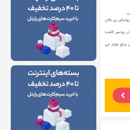
ت.
وستای بی بالان
 در رودسر کاشت
این شهرستان سالانه حدود 30 هزار تن برنج تولید می