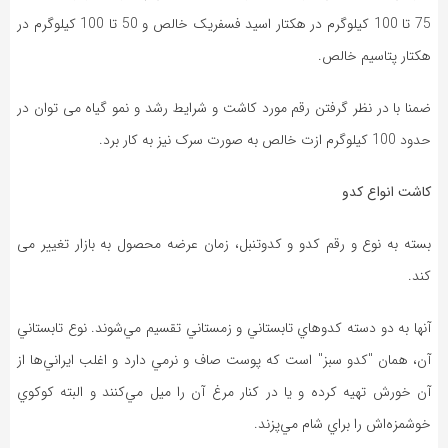
75 تا 100 کیلوگرم در هکتار اسید فسفریک خالص و 50 تا 100 کیلوگرم در
هکتار پتاسیم خالص.
ضمنا با در نظر گرفتن رقم مورد کاشت و شرایط رشد و نمو گیاه می توان در
حدود 100 کیلوگرم ازت خالص به صورت سرک نیز به کار برد.
کاشت انواع کدو
بسته به نوع و رقم کدو و کدوتنبل، زمان عرضه محصول به بازار تغییر می
کند.
آنها به دو دسته كدوهاي تابستاني و زمستاني تقسيم مي‌شوند. نوع تابستاني
آن، همان "كدو سبز" است كه پوست صاف و نرمي ‌دارد و اغلب ايراني‌ها از
آن خورش تهيه كرده و يا در كنار مرغ آن را ميل مي‌كنند و البته كوكوي
خوشمزه‌اش را براي شام مي‌پزند.