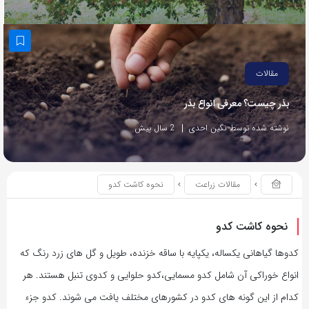
مقالات
بذر چیست؟ معرفی انواع بذر
نوشته شده توسط نگین احدی
2 سال پیش
مقالات زراعت
نحوه کاشت کدو
نحوه کاشت کدو
کدوها گیاهانی یکساله، یکپایه با ساقه خزنده، طویل و گل های زرد رنگ که
انواع خوراکی آن شامل کدو مسمایی،کدو حلوایی و کدوی تنبل هستند. هر
کدام از این گونه های کدو در کشورهای مختلف یافت می شوند. کدو جزء