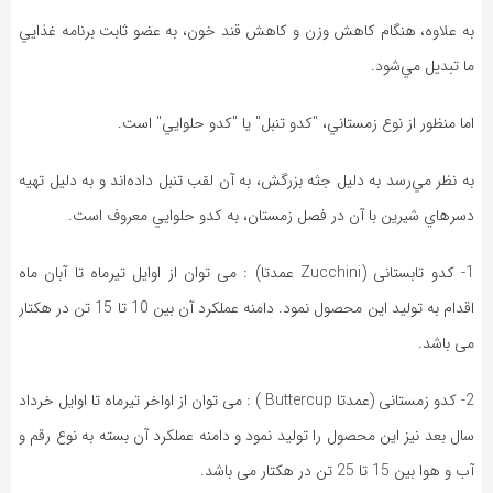
به علاوه، هنگام كاهش وزن و کاهش قند خون، به عضو ثابت برنامه غذايي
ما تبديل مي‌شود.
اما منظور از نوع زمستاني، "كدو تنبل" يا "کدو حلوايي" است.
به نظر مي‌رسد به دليل جثه بزرگش، به آن لقب تنبل داده‌اند و به دليل تهيه
دسرهاي شيرين با آن در فصل زمستان، به كدو حلوايي معروف است.
1- کدو تابستانی (Zucchini عمدتا) : می توان از اوایل تیرماه تا آبان ماه
اقدام به تولید این محصول نمود. دامنه عملکرد آن بین 10 تا 15 تن در هکتار
می باشد.
2- کدو زمستانی (عمدتا Buttercup ) : می توان از اواخر تیرماه تا اوایل خرداد
سال بعد نیز این محصول را تولید نمود و دامنه عملکرد آن بسته به نوع رقم و
آب و هوا بین 15 تا 25 تن در هکتار می باشد.