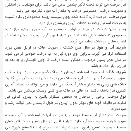
نیاز درخت می تواند تحت تأثیر چندین عامل می باشد. برای موفقیت در استقرار
و مدیریت درخت ، دسترسی درخت به مقدار آب مورد نیاز مهم می باشد.
سن درخت:
درخت تازه کاشته شده چون سیستم ریشه محدودتری دارد نسبت
به درخت استقرار یافته به دفعات آبیاری بیشتری نیاز دارد.
زمان سال:
درخت در نیمه تا اواخر تابستان به آب خیلی زیادی نیاز دارد
بخصوص که دماها خیلی بالا باشند. در شرایط بهار گرم ، رطوبت ذخیره شده در
ایام زمستان در خاک تخلیه می گردد.
شرایط آب و هوا:
در سال های خشک ، رطوبت خاک در اوایل فصل مورد
استفاده قرار می گیرد. بنابراین اوج دوره نیاز به آب درخت طولانی تر می شود.
در سال های بسیار مرطوب ، ممکن است درخت تا اوایل تابستان یا به بعد به
آبیاری نیاز نداشته باشد.
شرایط خاک:
آب مورد استفاده درختان در خاک ذخیره می شود. نوع خاک ،
عمق و وضعیت آن بر مقدار آبی که خاک می تواند ذخیره نماید تاثیر می گذارد.
خاک های رسی
به مقدار بیشتر آب نگه می دارند و می توانند به تعداد آبیاری
کمتری نیاز داشته باشند. در حالی در خاک های شنی وسبک برعکس می باشد.
نوع درخت:
برخی از درختان به محض استقرار یافتن به آبیاری اضافی نیاز
ندارند درحالیکه گونه های دیگر بدون آبیاری در طول تابستان نمی توانند رشد و
نمو نمایند.
سرعت استفاده از آب توسط درختان به خواص آنها در استفاده از آب ، مرحله
نمو و شرایط محیط بستگی دارد. شرایط اقلیم در حال تغییر ، بالا رفتن دمای
محیط ، رطوبت نسبی پایین ، سرعت زیاد باد ، میزان زیاد تشعشع خورشیدی