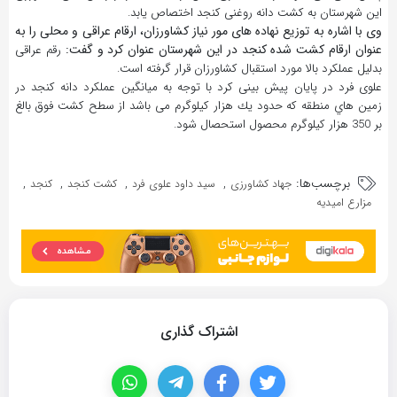
این شهرستان به كشت دانه روغنی كنجد اختصاص يابد.
وی با اشاره به توزيع نهاده های مور نياز كشاورزان، ارقام عراقی و محلی را به
عنوان ارقام كشت شده كنجد
در اين شهرستان عنوان کرد و گفت:
رقم عراقی
بدليل عملكرد بالا مورد استقبال كشاورزان قرار گرفته است.
علوی فرد در پايان پيش بينی كرد با توجه به ميانگين عملكرد دانه كنجد در
زمين هاي منطقه كه حدود يك هزار كيلوگرم می باشد از سطح كشت فوق بالغ
بر 350 هزار كيلوگرم محصول استحصال شود.
برچسب‌ها:
,
,
,
,
جهاد کشاورزی
سید داود علوی فرد
کشت کنجد
کنجد
مزارع امیدیه
اشتراک گذاری