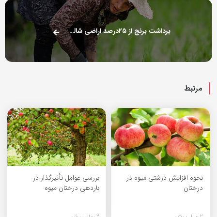
برداشت برنج از ۲۵درصد اراضی شالیزاری فومن
مرتبط
نحوه افزایش درشتی میوه در
بررسی عوامل تأثیرگذار در
درختان
باردهی درختان میوه
2 سال پیش
2 سال پیش