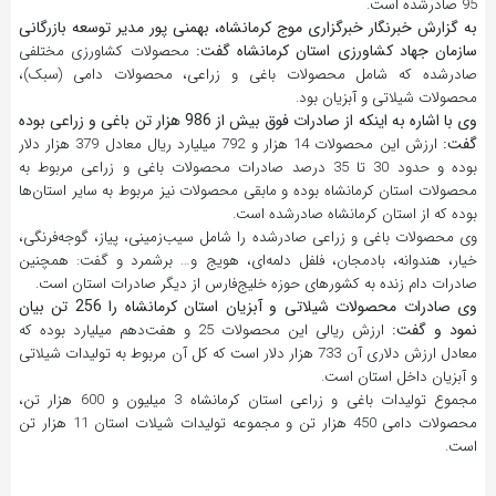
95 صادرشده است.
به گزارش خبرنگار خبرگزاری موج کرمانشاه، بهمنی پور مدیر توسعه بازرگانی
سازمان جهاد کشاورزی استان کرمانشاه گفت:
محصولات کشاورزی مختلفی
صادرشده که شامل محصولات باغی و زراعی، محصولات دامی (سبک)،
محصولات شیلاتی و آبزیان بود.
وی با اشاره به اینکه از صادرات فوق بیش از 986 هزار تن باغی و زراعی بوده
گفت:
ارزش این محصولات 14 هزار و 792 میلیارد ریال معادل 379 هزار دلار
بوده و حدود 30 تا 35 درصد صادرات محصولات باغی و زراعی مربوط به
محصولات استان کرمانشاه بوده و مابقی محصولات نیز مربوط به سایر استان‌ها
بوده که از استان کرمانشاه صادرشده است.
وی محصولات باغی و زراعی صادرشده را شامل سیب‌زمینی، پیاز، گوجه‌فرنگی،
خیار، هندوانه، بادمجان، فلفل دلمه‌ای، هویج و… برشمرد و گفت: همچنین
صادرات دام زنده به کشورهای حوزه خلیج‌فارس از دیگر صادرات استان است.
وی صادرات محصولات شیلاتی و آبزیان استان کرمانشاه را 256 تن بیان
نمود و گفت:
ارزش ریالی این محصولات 25 و هفت‌دهم میلیارد بوده که
معادل ارزش دلاری آن 733 هزار دلار است که کل آن مربوط به تولیدات شیلاتی
و آبزیان داخل استان است.
مجموع تولیدات باغی و زراعی استان کرمانشاه 3 میلیون و 600 هزار تن،
محصولات دامی 450 هزار تن و مجموعه تولیدات شیلات استان 11 هزار تن
است.