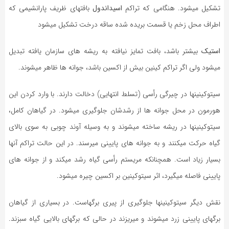
تشکیل می‏شود. هنگامی که تراکم
اسیداندول
بافتهای ظریف پارانشیمی که
اطراف محل زخم یا قسمت بریده شده ساقه درخت تشکیل می‏شود
استیک
بیشتر باشد، بافت تمایز نیافته به ریشه‏ های سازمان یافته تبدیل
می‏شود ولی اگر تراکم کینین بیش از اکسین باشد، جوانه‏ ها ظاهر می‏شوند.
سیتوکینینها در چیرگی رأسی (تسلط انتهایی) دخالت دارند. با وارد کردن این
هورمون در محل جوانه‏ ها از رشدشان جلوگیری می‏شود. در گیاهان کامل،
سیتوکینینها در ریشه ساخته می‏شوند و به وسیله آوند چوبی به سوی بالای
گیاه حرکت می‏کنند و به جوانه‏ های پایینی می‏رسند. در این حالت تراکم آنها
بسیار زیاد است. همچنانکه مریستم رأسی گیاه رشد می‏کند و از جوانه‏ های
پایینی فاصله می‏گیرد، اثر سیتوکینین بر اکسین چیره می‏شود.
نقش دیگر سیتوکینین‏ها جلوگیری از پیری برگهاست. در بسیاری از گیاهان
برگهای پایینی زرد می‏شوند و می‏ریزند در حالی که برگهای بالایی گیاه سبزند.