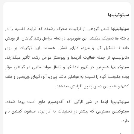
8 سال پیش
بازدید 546
سیتوکینین‏ها
سیتوکینین‏ها
شامل گروهی از ترکیبات محرک رشدند که فرایند تقسیم را در
یاخته‏ ها تحریک می‏کنند. این هورمونها در تمام مراحل رشد گیاهان، از رویش
دانه تا تشکیل گل و میوه، دارای نقشی هستند. این ترکیبات بر روی
متابولیسم، از جمله فعالیت آنزیمها و بیوسنتز عوامل رشد، تأثیر می‏گذارند.
سیتوکینین‏ها همچنین در ظهور اندامکها و انتقال مواد غذایی در گیاهان مؤثر
بوده مقاومت گیاه را نسبت به عواملی مانند پیری، آلودگیهای ویروسی و علف
کشها و همچنین دمای پایین افزایش می‏دهند.
سیتوکینین‏ها ابتدا در شیر نارگیل که
آندوسپرم مایع
است پیدا شدند.
سیتوکینین مصنوعی که بیشتر در تحقیقات به کار برده می‏شود،
کینتین
نام
دارد.