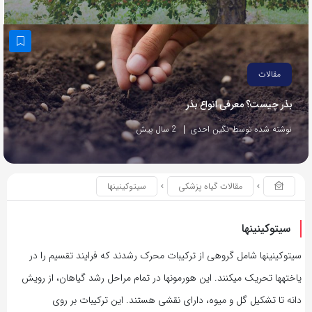
مقالات
بذر چیست؟ معرفی انواع بذر
نوشته شده توسط نگین احدی
2 سال پیش
مقالات گیاه پزشکی
سیتوکینین‏ها
سیتوکینین‏ها
سیتوکینین‏ها شامل گروهی از ترکیبات محرک رشدند که فرایند تقسیم را در
یاخته‏ها تحریک می‏کنند. این هورمونها در تمام مراحل رشد گیاهان، از رویش
دانه تا تشکیل گل و میوه، دارای نقشی هستند. این ترکیبات بر روی