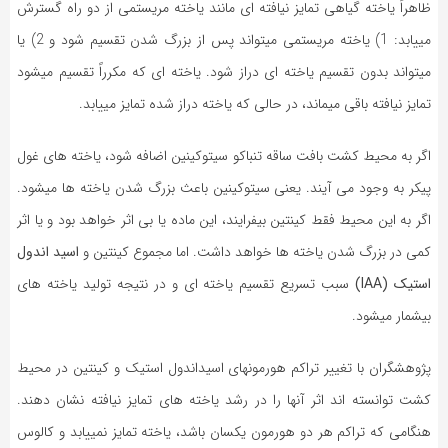
ظاهراً یاخته گیاهی تمایز نیافته ‏ای مانند یاخته مریستمی از دو راه گسترش
می‏یابد: 1) یاخته مریستمی می‏تواند پس از بزرگ‏ شدن تقسیم شود و 2) یا
می‏تواند بدون تقسیم یاخته‏ ای دراز شود. یاخته‏ ای که مکرراً تقسیم می‏شود
تمایز نیافته باقی می‏ماند، در حالی که یاخته دراز شده تمایز می‏یابد.
اگر به محیط کشت بافت ساقه تنباکو سیتوکینین اضافه شود، یاخته‏ های غول‏
پیکر به وجود می‏ آیند. یعنی سیتوکینین باعث بزرگ شدن یاخته‏ ها می‏شود.
اگر به این محیط فقط کینتین بیفرایند، این ماده یا بی‏ اثر خواهد بود و یا اثر
کمی در بزرگ ‏شدن یاخته‏ ها خواهد داشت. اما مجموع کینتین و
اسید اندول
استیک (IAA)
سبب تسریع تقسیم یاخته‏ ای و در نتیجه تولید یاخته‏ های
بیشمار می‏شود.
پژوهشگران با تغییر تراکم هورمونهای اسیداندول استیک و کینتین در محیط
کشت توانسته‏ اند اثر آنها را در رشد یاخته‏ های تمایز نیافته نشان دهند.
هنگامی که تراکم هر دو هورمون یکسان باشد، یاخته تمایز نمی‏یابد و کالوس